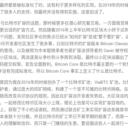
都是被标准化了的，这有利于更多样化的实现。在2018年的时候，我尝试
了很多人的支持，但最终并没有得到实施，这是后话了。
有参与比特币扩容的话题，那时候更多在潜心研究着交易。一方面我觉
更合适的扩容方式。然后随着2016年上半年比特币区块大小终于达到
个问题，发现社区争论的焦点已经从“如何扩容”变成“要不要扩容”，
币开发者社区发生了很多事，比如比特币的扩容版本 Bitcoin Classic、
登场，以及被称为中本聪继承者也是扩容派领导者的 Gavin 被
夺权
小区块派，两派逐渐从争吵到斗争再到
决裂，最终以小区块派踢出
e 代码提交权限，宣
告全面胜利。Bitcoin Core 是比特币最主要的
协议并没有完成标准化，所以 Bitcoin Core 事实上定义了什么是
比特
币。
因为我在2016年的时候创办了一个比特币矿池：ViaBTC 矿池。
护者，通过庞大的挖矿网络，构建了一个坚不可摧的比特币网络。
链而改变共识协议的规则，因此在扩容派开发者失势后，大区块派
，一起修改比特币区块大小上限，理论上也是可以实现扩容目地的
上，获取了不小的话语权。然而通过联合矿工来实现扩容这条路是
本身就十分分散。并且比特币的矿工早已不是早期的极客了，而是
入的理解和信仰，而只是一门赚钱的生意。要说服这些人一起进行