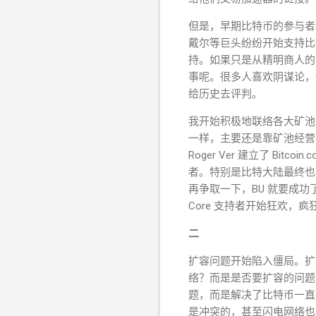
但是，早期比特币的参与者
戴尔等巨头纷纷开始支持比
持。如果只是从精明商人的
事呢。很多人喜欢阴谋论，
给历史去评判。
我开始积极地联络各大矿池，希
一样，主要还是靠矿池经营
Roger Ver 建立了 B
者。特别是比特大陆最终也公
再争取一下，BU 就要成功
Core 支持者开始狂欢，疯
二
扩容问题开始陷入僵局。扩
络？而是是否要扩容的问题。
题，而是解决了比特币一直
是冲突的，甚至闪电网络也