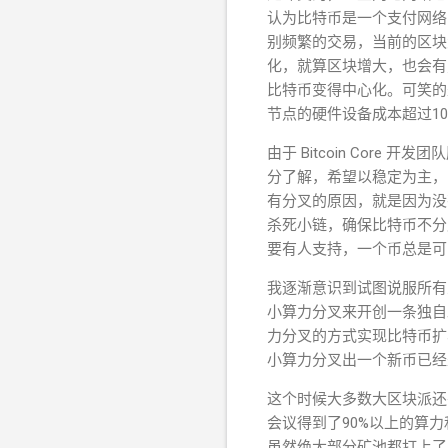
认为比特币是一个支付网络
别频繁的交易，当前的区块
化，就算区块增大，也会有
比特币变得中心化。可笑的
节点的硬件设备成本超过1
由于 Bitcoin Co
分了解，希望以稳定为主，因
有分叉的原因，就是因为没
杀死小链，确保比特币不分
要有人支持，一个币总是可
我逐渐意识到试图说服所有
小算力分叉来开创一条独自
力分叉的方式实现比特币扩
小算力分叉出一个新币已经
这个时候大
多数大区块派还
会议得到了90%以上的算
虽然绝大部分矿池都打上了