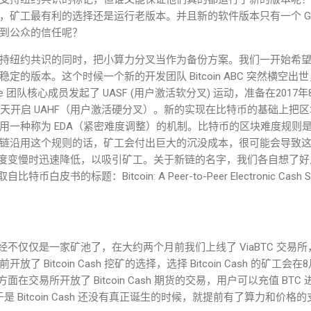
，矿工最有利的选择还是运行老版本。并且新的软件版本只有一个 Gi
到公众的信任呢？
持纽约共识的同
时，把小算力分叉当作为备份方案。我们一开始希望 
稳定的版本。这个时候一个
新的开发团队 Bitcoin ABC 突然横空
 团队核心成员发起了 UASF (用户激活软分叉) 运动，准备在2017年8
天开启 UAHF（用户激活硬分叉）。新的实现在比特币的基础上把区
用一种称为 EDA（紧密难度调整）的机制。比特币的区块难度规则是
链沿用这个规则的话，矿工会付出巨大的沉没成本，很可能会导致
速度变慢时迅速降低，以吸引矿工。关于新链的名字，我们各自想了
取自比特币白皮书的标题：Bitcoin: A Peer-to-Peer Electronic C
C 已经不仅仅是一家矿池了，在大约两个月前我们上线了 ViaBTC 交
 Bitcoin Cash 挖矿的选择，选择 Bitcoin Cash 的矿工
；另一方面在交易所开放了 Bitcoin Cash 期货的交易，用户可以充值 BT
于是 Bitcoin Cash 还没有真正诞生的时候，就提前有了算力和价