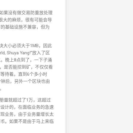
呢，如果没有做交易防重放处理
来很大的麻烦，很有可能会导
现有的基础设施不兼容，但为
区块大小必须大于1MB，因此
ld, Shuya Yang!”放入了区
诞生。晚上8点到了，一下子涌
游戏，是否能挖到矿，不仅仅看
地等待着。直到6个多小时
！几分钟后，另外一个区块也由
气。
册量就超过了1万，这超过
行设计的，在面临业务的急速
提现业务，由于业务量增长太
民币。如果不是由于马上来临