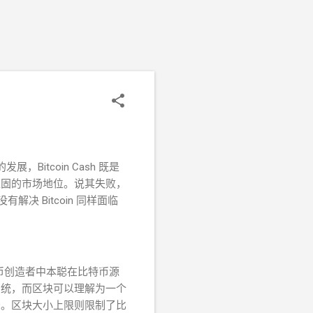
展，Bitcoin Cash 既是
稳固的市场地位。说其失败，
没有解决 Bitcoin 同样面临
于比特币创造者中本聪在比特币源
系统，而区块可以理解为一个
录。区块大小上限则限制了比