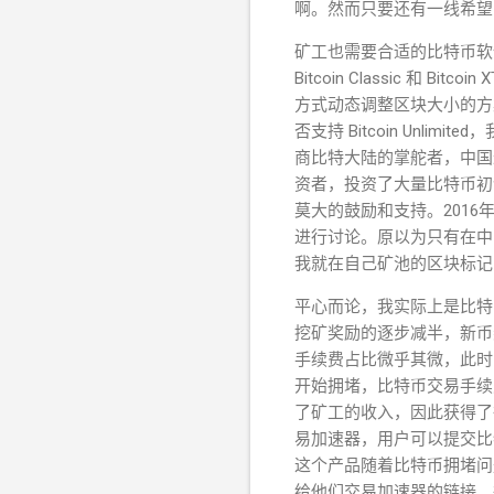
啊。然而只要还有一线希望
矿工也需要合适的比特币软
Bitcoin Classic 和 Bi
方式动态调整区块大小的方案
否支持 Bitcoin Un
商比特大陆的掌舵者，中国最
资者，投资了大量比特币初
莫大的鼓励和支持。201
进行讨论。原以为只有在中
我就在自己矿池的区块标记中添加了 
平心而论，我实际上是比特
挖矿奖励的逐步减半，新币
手续费占比微乎其微，此时
开始拥堵，比特币交易手续
了矿工的收入，因此获得了
易加速器，用户可以提交比
这个产品随着比特币拥堵问
给他们交易加速器的链接。