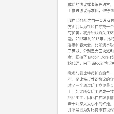
成功的协议或者编程语言，最终
上推进协议标准化，也得到
我在2016年之前一直没
方面我认为社区在寻找一
个
有扩容，我开始认真关注这
题。2015年到2016年，比特
香港扩容大会，比如澳本聪的
了两派，分别是大区块派和
者，把持了 Bitcoin Cor
始代码，由于
Bitcoin 
我参与到比特币扩容纷争，是
石，是比特币共识协议的守
述了一个通过矿工竞逐最长
上。如果所有矿工达成一致
络和矿工，因此在扩容事情
着十几家大大小小的矿池，
并不是因为对比特币有很深