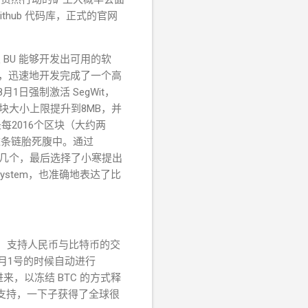
th
ub 代码库，正式的官网
BU 能够开发出可用的软
出世，迅速地
开发完成了一个高
月1日强制激活 SegWit，
块大小上限提升到8MB，并
每2016个区块（大约两
这条链胎死腹中。通过
好几个，最后选择了小寒提出
ash System，也准确地表达了比
易所，支持人民币与比特币的交
会在8月1号的时候自动进行
C 进来，以冻结 BTC 的方式释
格的支持，一下子获得了全球很