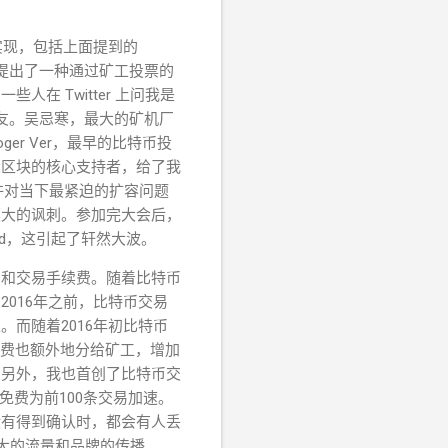
实现，包括上面提到的
limited 提出了一种通过矿工投票的
 Twitter 上问我是
多朋友。吴忌寒，最大的矿机厂
r Ver，最早的比特币投
大区块的核心支持者，给了我
许对当下最紧迫的扩容问题
莫大
的讽刺。参加完大会后，
mited，这引起了轩然大波。
励和交易手续费。随着比特币
016年之前，比特币交易
。而随着2016年初比特币
续费也额外地分给矿工，增加
。另外，我也首创了比特币交
免费为前100条交易加速。
没有得到确认时，都会有人丢
大的流量和品牌的传播。