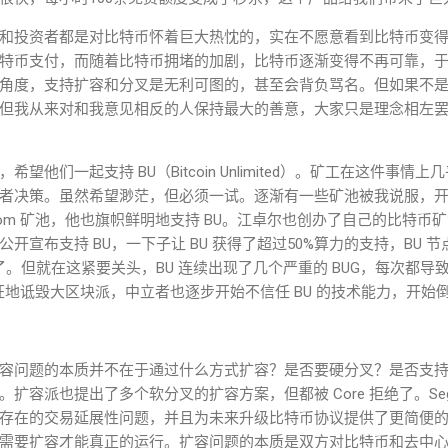
和投资者都是对比特币怀着巨大热忱的，实在不愿意看到比特币变
特币支付，而随着比特币拥堵的加剧，比特币逐渐变得不再可靠，
角度，支持扩容和分叉是无利可图的，甚至会背负骂名。但如果不
但我从来对和我意见相反的人保持最大的善意，大家只是理念相左
望他们一起支持 BU（Bitcoin Unlimited）。矿工在这件事
者决策。虽
然希望渺茫，但必须一试。逐渐有一些矿池被我说服，开始
itcoin.com 矿池，他也旗帜鲜明地支持 BU。江卓尔也创办了自己的
开宣布支持 BU，一下子让 BU 获得了超过50%算力的支持，BU 
了。但就在这紧要关头，BU 连续出现了几个严重的 BUG，每次
都导
狂地诋毁大区块派，中立者也逐步开始不信任 BU 的技术能力，开始倒向
容问题的本质并不在于通过什么方式扩容？是否要硬分叉？是否支持 S
扩容派也提出了多个软分叉的扩容方案，但都被 Core 拒绝了。Seg
存在的交易延展性问题，并且为未来升级比特币协议提供了更简便
需要扩容才能真正的运行。扩容问题的本质是双方对比特币和去中