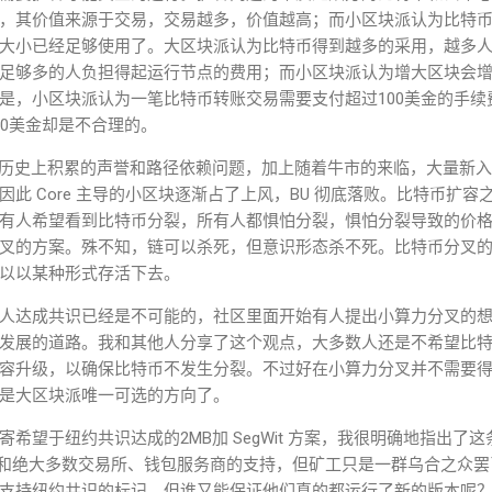
，其价值来源于交易，交易越多，价值越高；而小区块派认为比特
大小已经足够使用了。大区块派认为比特币得到越多的采用，越多
足够多的人负担得起运行节点的费用；而小区块派认为增大区块会
是，小区块派认为一笔比特币转账交易需要支付超过100美金的手续
00美金却是不合理的。
re 开发团队历史上积累的声誉和路径依赖问题，加上随着牛市的来临，大量
此 Core 主导的小区块逐渐占了上风，BU 彻底落败。比特币扩
有人希望看到比特币分裂，所有人都惧怕分裂，惧怕分裂导致的价
叉的方案。殊不知，链可以杀死，但意识形态杀不死。比特币分叉
以以某种形式存活下去。
人达成共识已经是不可能的，社区里面开始有人提出小算力分叉的
发展的道路。我和其他人分享了这个观点，大多数人还是不希望比
容升级，以确保比特币不发生分裂。不过好在小算力分叉并不需要
是大区块派唯一可选的方向了。
寄希望于纽约共识达成的2MB加 SegWit 方案，我很明确地指出了
力和绝大多数交易所、钱包服务商的支持，但矿工只是一群乌合之众
支持纽约共识的标记，但谁又能保证他们真的都运行了新的版本呢