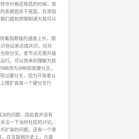
比特币价格还极低的时候，攻
义的系统扼杀于摇篮。在添加
候我们提前把限制调大就可以
维持着指数级的速度上升，按
共识协议来达成共识，对共
称为软分叉，老节点无需升级
常运行。可以简单的理解为软
MB改为2MB则是硬分叉，
出现过硬分叉，因为开发者认
小上限扩容是一个硬分叉行
被解决的问题，因此我并没有
会关注一下当时社区的讨论。
特币扩容的问题，还有一个是
软件。在互联网历史上，凡是