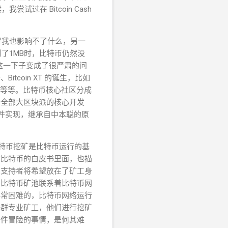
过在 Bitcoin Cash
得我也影响不了什么，另一
了1MB时，比特币仍然没
这一下子变成了很严肃的问
Bitcoin XT 的诞生，比如
等等。比特币核心社区分成
了全部大区块派的核心开发
一个软件实现，继承自中本聪的原
比特币挖矿是比特币运行的基
在比特币的白皮书里面，也描
的支持者将希望放在了矿工身
。比特币矿池联系着比特币网
非常困难的，比特币网络运行
一群专业矿工，他们进行挖矿
一件冒险的事情，是何其难