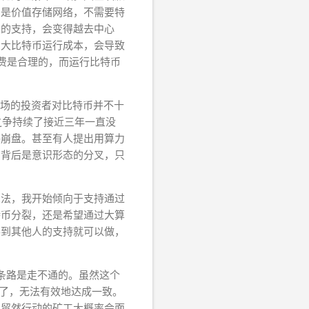
币是价值存储网络，不需要特
人的支持，会变得越去中心
增大比特币运行成本，会导致
费是合理的，而运行比特币
新入场的投资者对比特币并不十
容之争持续了接近三年一直没
格崩盘。甚至有人提出用算力
的背后是意识形态的分叉，只
想法，我开始倾向于支持通过
特币分裂，还是希望通过大算
得到其他人的支持就可以做，
这条路是走不通的。虽然这个
罢了，无法有效地达成一致。
？贸然行动的矿工大概率会面