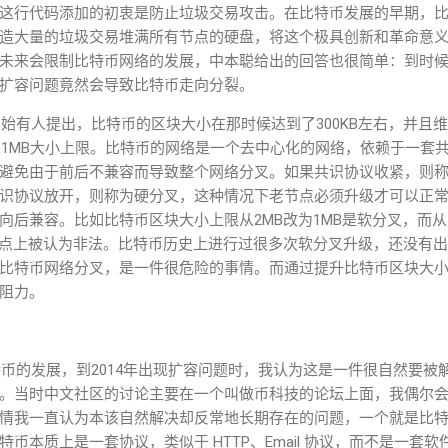
这行代码添加的初衷是防止垃圾交易攻击。在比特币发展的早期，
造大量的垃圾交易堆满所有节点的硬盘，将这个极具创新和革命意
未来会限制比特币网络的发展，中本聪给出的回答也很简单：到时
扩容问题竟然会导致比特币走向分裂。
年开始有人提出，比特币的区块大小在那时候达到了300KB左右，并且
触达1MB大小上限。比特币的网络是一个去中心化的网络，依赖于一套
避免由于前后不兼容而导致整个网络分叉。如果共识协议收紧，则
识协议放开，则称为硬分叉，这种情况下老节点必须升级才可以正
后兼容。比如比特币区块大小上限从2MB改为1MB是软分叉，而从1
节点上被认为非法。比特币历史上进行过很多次软分叉升级，还没有
比特币网络分叉，是一件很危险的事情。而通过提升比特币区块大
阻力。
比特币的发展，到2014年出现扩容问题时，我认为这是一件很自然要
。当时中文社区的讨论主要在一个叫做币科技的论坛上面，我偶尔
情我一直认为本该自然解决却反常地长期存在的问题，一个就是比
币本质上是一套协议，类似于 HTTP、Email 协议，而不是一套