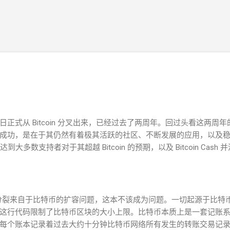
跳至主要内容
7年8月1日正式从 Bitcoin 分叉出来，已经过去了两周年。回过头看这两周年的发
成功，是在于其仍然有着极其活跃的社区、不断发展的应用，以及
没有达到大多数支持者对于其超越 Bitcoin 的预期，以及 Bitcoin Cash 并
 Bitcoin 的分裂来自于比特币的扩容问题，这本不该成为问题。一切起源
这行代码限制了比特币区块的大小上限。比特币本质上是一套记账
每个账本记录着过去大约十分钟比特币网络所有发生的转账交易记