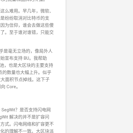
得这么难用。早几年，微软、
于是纷纷取消对比特币的支
是因为信仰，谁会去做这些傻
罢了。至于谁对谁错，只能交
情上几乎是毫无立场的，像局外人
宣布支持 BU。我帮助
比特币矿池，也是大区块的主要支持
节点的数量也大幅上升。似乎
致大面积
节点掉线。这下子
 Core。
egWit？是否支持闪电网
Wit 解决的并不是扩容问
的方式。闪电网络和扩容更不
心化的理解不一致。大区块派