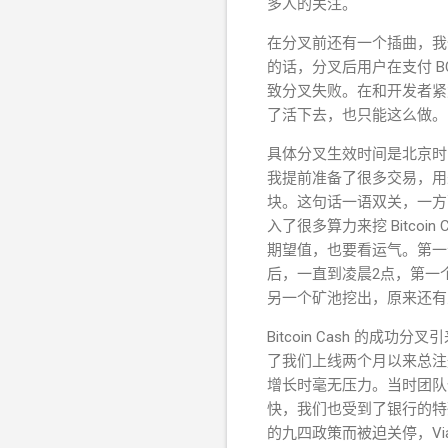
多人的关注。
在分叉前还有一个插曲，我们
的话，分叉后用户在支付 B
致分叉失败。在和开发者紧急
了活下去，也只能这么做。
具体分叉生效时间是北京时间8
我提前准备了很多交易，用
块。这句话一语双关，一方面
入了很多算力来挖 Bitc
期望值，也要看运气。第一
后，一直到凌晨2点，第一个区
另一个矿池挖出，原来还有人也
Bitcoin Cash 的
成功分叉引
了我们上线两个月以来总注
增长时毫无压力。当时团队
快，我们也受到了银行的特
的九四政策而被迫关停，Via