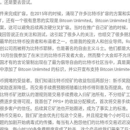
，还是要去尝试。
件来完成扩容，在2015年的时候，涌现了许多比特币扩容的方案和
tcoin XT，还有一个很有意思的实现是 Bitcoin Unlimited。Bitcoin Un
，这可以避免后续再次硬分叉扩容。当时在推广自己矿池的时候，一些人在
limited，我回答说正在关注和测试，这引起了很多人的关注，也结交了很
早的比特币投资者和布道者之一，也是我的投资人和创业导师。Roge
创公司而被称为比特币耶稣，也是著名的自由主义斗士。他们都是
6年10月份我参加了在米兰的比特币开发者大会，然而整个大会却不允
国才有的言论管制出现在了最为倡导自由的比特币社区当中，真是
Bitcoin Unlimited 的标识，并公开宣布支持 Bitcoin Unli
币拥堵的受益者。我们知道比特币挖矿的收益包括两部分：新币奖
奖励逐渐降低，而交易手续费预期将随着比特币得到普及而提高。在2
比特币矿池默认的潜规则是交易手续费收入归矿池所有，不分给矿
工
费逐步变得可观，我首创了 PPS+ 的收益分配模式，首次将交易手
很多客户的信任。后续其它矿池也开始跟进，成为了事实上的标准
特币交易ID，我们矿池会优先打包这个交易，并且规定每个小时可以
题的加剧开始病毒式的传播，每当有人抱怨他们的比特币交易迟迟
很快，每小时100条免费额度变成了秒杀，这个产品给我们带来了巨