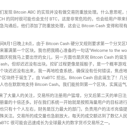
发现 Bitcoin ABC 的实现并没有做交易防重放处理。什么意思
CH 的同时很可能也会支付 BTC，这是非常危险的，也会给用户带
沟通后，他们添加了防重放处理，这会让 Bitcoin Cash 变得和
月1日晚上8点，由于 Bitcoin Cash 硬分叉规则要求第一个分叉
来塞满第一个区块。我也把我精心准备
的一句话“Welcome to the wor
庆祝我马上要出世的女儿，另一方面也是庆祝 Bitcoin Cash 的
oin Cash，但却迟迟没有出块。挖矿过程更像是摇骰子，是一个概率
个块迟迟没有出来，我一再地检查系统，确保没有任何错误，焦虑
块终于诞生了，由 ViaBTC 挖出。Bitcoin Cash 自此诞生了
在默默地支持 Bitcoin Cash。我们能抢到第一个区块，实属运
来了大量人的关注，交易所的注册用户猛增，分叉后第二天的单日注
册量的十倍还多。好在我们系统一开始就是按照海量用户的目标进
也只有十个人左右，财务是压力最大的部门，负责用户的法币充值
殊关注。交易所的成交量也急剧放大，每天的成交额达到了数亿人
BTC 很可能会迅速成
长为全球最大的数字货币交易所之一。