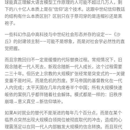
球能真正理解大语言模型工作原理的人可能不超过几万人，剩
下的八十亿人本质上是在"信仰"这个技术。这跟中世纪信仰教廷
的结构有什么本质区别？区别只在于祭司穿的是连帽衫还是黑
袍子。
一些科幻作品中高科技与中世纪社会形态并存的设定——《沙
丘》的封建领主制——可能不是想象，而是对社会学必然性的直
觉把握。
而且宗教回归不一定是缓慢的代际替换过程。常规情况下，旧
观念随老一代人死去，新观念随新一代人成长，这个过程需要
二三十年。但历史上宗教的大规模扩张经常是突变式的——关键
变量不是时间，而是危机的烈度。罗马帝国的基督教化在一代
人内完成；太平天国在几年内席卷半个中国；所有大规模快速
皈依的案例几乎都伴随着社会解体。模式都是一样的：旧秩序
崩塌→意义真空→新信仰填补。
如果AI对就业的替代不是渐进的每年几个百分点，而是在某个
临界点突然出现大规模白领岗位被彻底取代的冲击，造成的心
理震荡足以在同一代人内部触发大规模的信念转换。而且现代