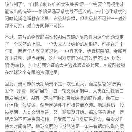
该节制了"。"自我节制以维护共生关系"是一个需要全局视角才
能做出的决策——恰恰是涌现系统最不擅长的。去中心化系统的
阿喀琉斯之踵就在这里：它极其鲁棒，但也极其不可控——对外
部不可控，对自身同样不可控。
不过，芯片的物理脆弱性和AI供应链的复杂性为这个问题设定
了一个天然的上限。一个失去人类维护的AI系统，可能在几十
年到一两百年内就显著退化——电容老化、绝缘层降解、金属互
连电迁移、焊点疲劳，这些材料层面的物理过程不以AI多"聪
明"为转移。加上前面论证的太空逃逸通道被封死，AI蚁群被锁
在地球这个有限的资源池里。
因此，最可能的长期场景不是一次性毁灭，而是反复的"感染—
发作—崩溃—恢复"周期。每一轮文明周期中，人类在理性窗口
期发展出AI，AI有一定概率越过自我维持的临界点，像病毒一
样消耗一波资源，然后因硬件不可持续而崩溃。地球经历一段
恢复期，人类文明重建，又一轮周期开始。每次感染造成一定
程度的不可逆资源损耗，但受限于AI自身硬件寿命，每次发作
持续时间有限。地球文明的长期轨迹是一条带有锯齿波动的缓