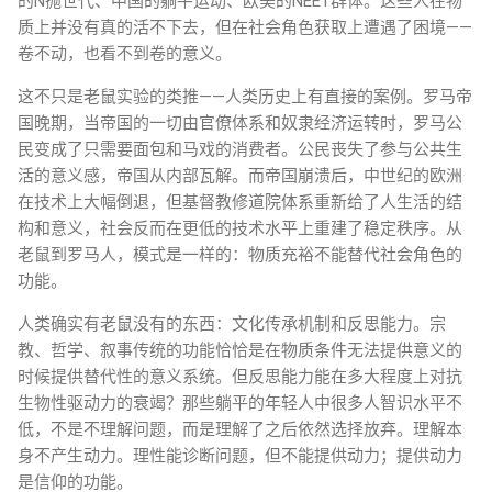
的N抛世代、中国的躺平运动、欧美的NEET群体。这些人在物
质上并没有真的活不下去，但在社会角色获取上遭遇了困境——
卷不动，也看不到卷的意义。
这不只是老鼠实验的类推——人类历史上有直接的案例。罗马帝
国晚期，当帝国的一切由官僚体系和奴隶经济运转时，罗马公
民变成了只需要面包和马戏的消费者。公民丧失了参与公共生
活的意义感，帝国从内部瓦解。而帝国崩溃后，中世纪的欧洲
在技术上大幅倒退，但基督教修道院体系重新给了人生活的结
构和意义，社会反而在更低的技术水平上重建了稳定秩序。从
老鼠到罗马人，模式是一样的：物质充裕不能替代社会角色的
功能。
人类确实有老鼠没有的东西：文化传承机制和反思能力。宗
教、哲学、叙事传统的功能恰恰是在物质条件无法提供意义的
时候提供替代性的意义系统。但反思能力能在多大程度上对抗
生物性驱动力的衰竭？那些躺平的年轻人中很多人智识水平不
低，不是不理解问题，而是理解了之后依然选择放弃。理解本
身不产生动力。理性能诊断问题，但不能提供动力；提供动力
是信仰的功能。