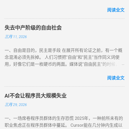
各种数据、叙事、热点迷惑，追逐一个又一个"风口"，却忽视了
市场中一些最基本的数字。这些数字就像板块运动——缓慢，但
阅读全文
不可阻挡。短期来看，市场充满噪音：战争、选举、政策转
向、科技突破、黑天鹅事件……这些东西占据了99%的新闻版面
失去中产阶级的自由社会
和投资者的注意力。但如果把时间尺度拉到几十年甚至上百
三月 11, 2026
年，你会发现真正决定投资回报的，只有几个朴素的、几乎从
未改变过的数字。理解它们，就是理解投资的第一性原理。
一、自由是目的，民主是手段 在展开所有论证之前，有一个概
0%：不亏损是第一原则 巴菲特说："Rule No.1: Never lose
念混淆必须先拆掉。 人们习惯把"自由"和"民主"当作同义词使
money. Rule No.2: Never forget rule No.1." 很多人把这句话当成
用，好像它们是一枚硬币的两面。媒体说"自由民主"的时候，四
鸡汤，觉得这不过是一句正确的废话——谁不知道不亏损好呢？
个字连在一起，中间没有缝隙。但这两个词指向的是完全不同
但如果你真正理解复利，就会明白这句话的分量。 复利的威力
的东西，而混淆它们的代价，可能是我们看不清正在发生的事
阅读全文
建立在一个前提之上——本金不能发生永久性损失。这里的关键
情。 自由是一种状态。它的核心内容很具体：你的财产不被随
词是"永久性"。短期浮亏不可怕，市场波动是常态。可怕的是本
意没收，你的言论不被审查，你的人身不被无故拘禁，你可以
金被彻底消灭，失去了参与未来增长的入场券。数学很简单：
AI不会让程序员大规模失业
选择自己的职业、信仰和生活方式。这些权利划定了一条边界
亏损50%需要100%的涨幅才能回本；亏损90%需要900%。这不
三月 29, 2026
——在这条线的一边是个人的领地，另一边是权力，权力不得越
是线性的——损失越大，恢复的难度呈指数级上升。无数投资者
线。自由的本质是对权力的约束。 民主是一种程序。它通过投
用真金白银反复验证了这个教训，却总有人觉得自己会是例
一、一场席卷程序员群体的生存恐慌 2025年，一种前所未有的
票和代议制来产生政府、制定政策、更换领导人。它的设计初
外。 如何做到不亏损？我总结了四条铁律： 其一，追求安全边
职业焦虑正在程序员群体中蔓延。 Cursor能在几分钟内生成以
衷是服务于自由——如果掌权者可以被选下去，他就不敢太过
际。这是本杰明·格雷厄姆——巴菲特的老师——毕生投资哲学的