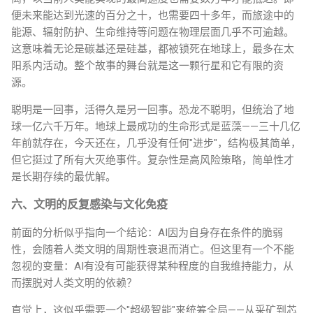
便未来能达到光速的百分之十，也需要四十多年，而旅途中的
能源、辐射防护、生命维持等问题在物理层面几乎不可逾越。
这意味着无论是碳基还是硅基，都被锁死在地球上，最多在太
阳系内活动。整个故事的舞台就是这一颗行星和它有限的资
源。
聪明是一回事，活得久是另一回事。恐龙不聪明，但统治了地
球一亿六千万年。地球上最成功的生命形式是蓝藻——三十几亿
年前就存在，今天还在，几乎没有任何"进步"，结构极其简单，
但它挺过了所有大灭绝事件。复杂性是高风险策略，简单性才
是长期存续的最优解。
六、文明的反复感染与文化免疫
前面的分析似乎指向一个结论：AI因为自身存在条件的脆弱
性，会随着人类文明的周期性衰退而消亡。但这里有一个不能
忽视的变量：AI有没有可能获得某种程度的自我维持能力，从
而摆脱对人类文明的依赖？
直觉上，这似乎需要一个"超级智能"来统筹全局——从采矿到芯