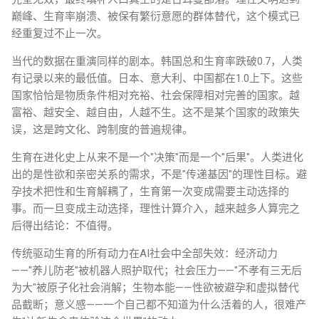
巅峰、生育率崩溃、被保有繁衍意愿的群体替代，这个模式已
经重复过不止一次。
当代的数据在重演同样的剧本。韩国总和生育率跌破0.7，人类
有记录以来的最低值。日本、意大利、中国都在1.0上下。这些
国家恰恰是物质条件相对充裕、社会保障相对完善的国家。越
富裕、越安全、越自由，人越不生。这不是某个国家的政策失
误，这是跨文化、跨制度的普遍规律。
生育在进化史上从来不是一个"决策"而是一个"后果"。人类进化
出的是性欲和亲密关系的需求，不是"传递基因"的理性目标。避
孕技术把性和生育解耦了，生育第一次变成需要主动选择的
事。而一旦变成主动选择，理性计算介入，越来越多人算完之
后得出结论：不值得。
传统驱动生育的所有动力在AI社会中全部失效：经济动力
——"养儿防老"被机器人照护取代；社会压力——"不孝有三无后
为大"被原子化社会消解；生物本能——性欲被避孕和虚拟替代
品截断；意义感——一个自己都不知道为什么活着的人，很难产