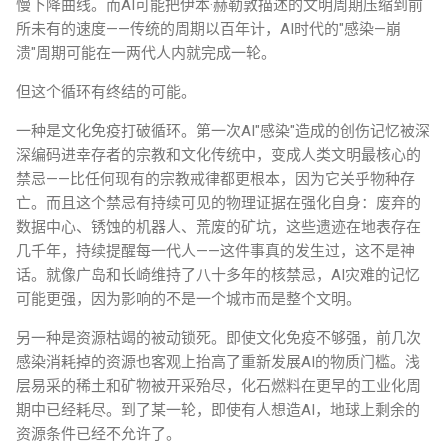
慢下降曲线。而AI可能把伊本·赫勒敦描述的文明周期压缩到前
所未有的速度——传统的周期以百年计，AI时代的"感染—崩
溃"周期可能在一两代人内就完成一轮。
但这个循环有终结的可能。
一种是文化免疫打破循环。第一次AI"感染"造成的创伤记忆被深
深编码进幸存者的宗教和文化传统中，变成人类文明最核心的
禁忌——比任何现有的宗教戒律都更根本，因为它关乎物种存
亡。而且这个禁忌有持续可见的物理证据在强化自身：废弃的
数据中心、锈蚀的机器人、荒废的矿坑，这些遗迹在地表存在
几千年，持续提醒每一代人——这件事真的发生过，这不是神
话。就像广岛和长崎维持了八十多年的核禁忌，AI灾难的记忆
可能更强，因为影响的不是一个城市而是整个文明。
另一种是资源枯竭的被动锁死。即使文化免疫不够强，前几次
感染消耗掉的资源也客观上抬高了重新发展AI的物质门槛。浅
层易采的稀土和矿物被开采殆尽，化石燃料在更早的工业化周
期中已经耗尽。到了某一轮，即使有人想造AI，地球上剩余的
资源条件已经不允许了。