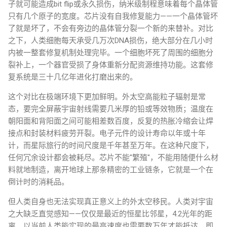
子就可能造成bit flip或永久损伤，纳米级制程意味着每个晶体管
只有几个原子的宽度。芯片没有自我修复能力——一个晶体管坏
了就是坏了，不会有旁边的晶体管分裂一个新的来替补。对比
之下，人类细胞每天承受几万次DNA损伤，绝大部分在几小时
内被一整套修复机制处理完毕。一个细胞坏死了周围的细胞分
裂补上，一个器官受损了身体重新分配资源维持功能。这套修
复系统是三十几亿年进化打磨出来的。
这个对比在极端环境下更加鲜明。外太空高能粒子辐射是常
态，要完全屏蔽宇宙射线需要几米厚的铅或等效物质；温度在
朝阳面和背阳面之间可能相差数百度，反复的热胀冷缩会让焊
接点和封装材料疲劳开裂。电子元件的设计寿命以年或十年
计，而星际旅行的时间尺度是千年甚至万年。在这种尺度下，
任何冗余设计都会被耗尽。芯片不能"繁殖"，不能用随便什么材
料就地制造，离开地球上那条精密的工业链条，它就是一个在
倒计时的消耗品。
但人类自身也无法实现真正意义上的外太空移民。人类对宇宙
之大缺乏直觉感知——仅仅是最近的恒星比邻星，4.2光年的距
离，以当前人类能实现的最高速度也需要数万年才能抵达。即