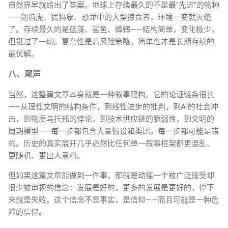
自然界早就给出了答案。地球上存续最久的不是最"先进"的物种
——剑齿虎、猛犸象、恐龙中的大型掠食者，环境一变就灭绝
了。存续最久的是蓝藻、鲨鱼、蟑螂——结构简单，变化极少，
但挺过了一切。复杂性是高风险策略，简单性才是长期存续的
最优解。
八、尾声
当然，这整篇文章本身就是一种叙事建构。它的论证链条很长
——从理性文明的结构条件，到线性进步的批判，到AI的社会冲
击，到物质乌托邦的悖论，到技术供应链的脆弱性，到文明的
周期模型——每一步都包含大量假设和类比，每一步都可能是错
的。历史的真实展开几乎必然比任何单一叙事框架都更混乱、
更随机、更出人意料。
但如果这篇文章能做到一件事，那就是动摇一个被广泛接受却
很少被审视的信念：发展是好的，更多的发展是更好的，停下
来就是失败。这个信念不是事实，是信仰——而且可能是一种危
险的信仰。