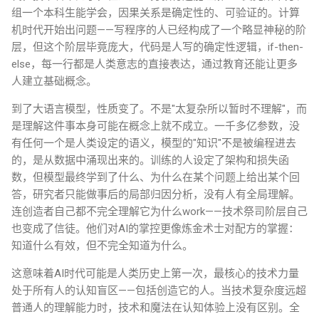
组一个本科生能学会，因果关系是确定性的、可验证的。计算
机时代开始出问题——写程序的人已经构成了一个略显神秘的阶
层，但这个阶层毕竟庞大，代码是人写的确定性逻辑，if-then-
else，每一行都是人类意志的直接表达，通过教育还能让更多
人建立基础概念。
到了大语言模型，性质变了。不是"太复杂所以暂时不理解"，而
是理解这件事本身可能在概念上就不成立。一千多亿参数，没
有任何一个是人类设定的语义，模型的"知识"不是被编程进去
的，是从数据中涌现出来的。训练的人设定了架构和损失函
数，但模型最终学到了什么、为什么在某个问题上给出某个回
答，研究者只能做事后的局部归因分析，没有人有全局理解。
连创造者自己都不完全理解它为什么work——技术祭司阶层自己
也变成了信徒。他们对AI的掌控更像炼金术士对配方的掌握：
知道什么有效，但不完全知道为什么。
这意味着AI时代可能是人类历史上第一次，最核心的技术力量
处于所有人的认知盲区——包括创造它的人。当技术复杂度远超
普通人的理解能力时，技术和魔法在认知体验上没有区别。全