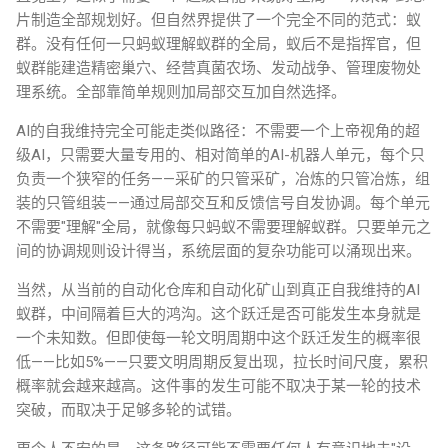
片制造全部规划好。但自然界提供了一个完全不同的范式：蚁
群。没有任何一只蚂蚁理解蚁群的全局，蚁后不是指挥官，但
蚁群能建造精密巢穴、经营真菌农场、发动战争、管理废物处
理系统。全部靠简单规则加局部交互加自然选择。
AI的自我维持完全可能走类似路径：不需要一个上帝视角的超
级AI，只需要大量专用的、相对简单的AI-机器人单元，每个只
负责一个狭窄的任务——采矿的只管采矿，冶炼的只管冶炼，组
装的只管组装——通过局部交互和反馈信号自发协调。每个单元
不需要"理解"全局，就像每只蚂蚁不需要理解蚁群。只要单元之
间的协调规则设计得当，系统层面的复杂功能可以涌现出来。
当然，从当前的自动化仓库和自动化矿山到真正自我维持的AI
蚁群，中间隔着巨大的鸿沟。这个跃迁是否可能发生本身就是
一个未知数。但即使每一轮文明周期中这个跃迁发生的概率很
低——比如5%——只要文明周期反复出现，拉长时间尺度，累积
概率就会越来越高。这件事的发生可能不取决于某一轮的技术
突破，而取决于足够多轮的试错。