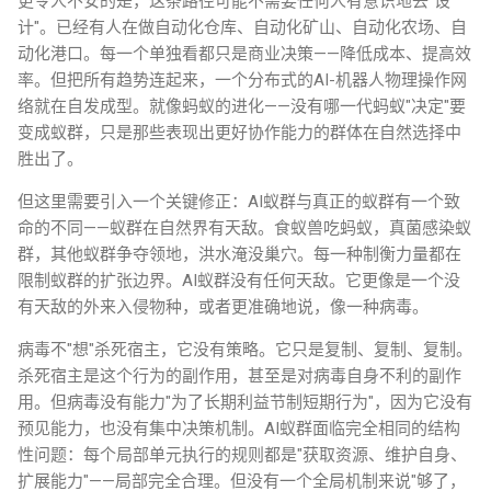
更令人不安的是，这条路径可能不需要任何人有意识地去"设
计"。已经有人在做自动化仓库、自动化矿山、自动化农场、自
动化港口。每一个单独看都只是商业决策——降低成本、提高效
率。但把所有趋势连起来，一个分布式的AI-机器人物理操作网
络就在自发成型。就像蚂蚁的进化——没有哪一代蚂蚁"决定"要
变成蚁群，只是那些表现出更好协作能力的群体在自然选择中
胜出了。
但这里需要引入一个关键修正：AI蚁群与真正的蚁群有一个致
命的不同——蚁群在自然界有天敌。食蚁兽吃蚂蚁，真菌感染蚁
群，其他蚁群争夺领地，洪水淹没巢穴。每一种制衡力量都在
限制蚁群的扩张边界。AI蚁群没有任何天敌。它更像是一个没
有天敌的外来入侵物种，或者更准确地说，像一种病毒。
病毒不"想"杀死宿主，它没有策略。它只是复制、复制、复制。
杀死宿主是这个行为的副作用，甚至是对病毒自身不利的副作
用。但病毒没有能力"为了长期利益节制短期行为"，因为它没有
预见能力，也没有集中决策机制。AI蚁群面临完全相同的结构
性问题：每个局部单元执行的规则都是"获取资源、维护自身、
扩展能力"——局部完全合理。但没有一个全局机制来说"够了，