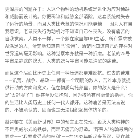
更深层的问题在于：人这个物种的动机系统是进化为应对稀缺
和威胁而设计的。你把稀缺和威胁全部消除，这套系统就失去
了运行的场景。而且人类比老鼠的情况可能更糟——因为人有自
我意识。老鼠丧失行为动机时不知道自己在丧失，没有痛苦的
自我觉察。人类不一样，一个躺在家里靠UBI生活、所有需求被
AI满足的人，清楚地知道自己"没用"，清楚地知道自己的存在对
世界运转毫无影响。这种觉察本身就是一种折磨。老鼠的25号
宇宙是静默的熄灭，人类的25号宇宙可能是清醒的痛苦。
而且这个局面比历史上任何一种压迫都更难反抗。过去的苦难
——饥荒、战争、暴政——都有一个明确的敌人，苦难本身就提
供行动的方向和意义。但在物质乌托邦里，你的敌人是什么？
是"太舒服了"？你甚至没法抱怨，因为按所有可衡量的指标，你
的生活比人类历史上任何一代人都好。这种痛苦是无法言说
的、不被承认的、因而也是无法组织起集体抗争的。
赫胥黎在《美丽新世界》中的预言正在兑现。毁灭人类精神的
不是奥威尔式的铁拳，而是无痛苦的舒适。"野蛮人"约翰最后的
要求——"我要求受苦的权利"——在1932年听起来荒谬，现在越