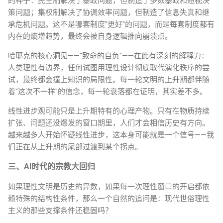
的种子：民主制解决了暴政问题，但制造了多数暴政和短视决
策问题；集权制解决了协调效率问题，但制造了信息失真和继
承危机问题。这不是哪套制度"更好"的问题，而是每套制度都有
内在的熵增趋势，最终会被自身逻辑推向崩溃点。
哈耶克的核心洞见——"致命的自负"——在此有深刻的解释力：
人类理性有边界，任何试图用理性设计彻底取代演化秩序的尝
试，最终都会撞上知识的局限性。每一轮文明的上升期都伴随
着"这次不一样"的信念，每一轮衰落都在证明，其实差不多。
线性进步观可能只是上升期特有的心理产物。只有在物质持续
扩张、问题还没爆发的窗口期里，人们才会相信历史有方向。
越来越多人开始怀疑线性进步，这本身可能就是一个信号——我
们正在从上升期的尾部过渡到某个拐点。
三、AI时代的宗教大回归
如果理性文明是历史的异数，如果每一次理性窗口的开启都依
赖特殊的结构性条件，那么一个自然的追问是：现代世俗理性
主义的那些支撑条件还稳固吗？