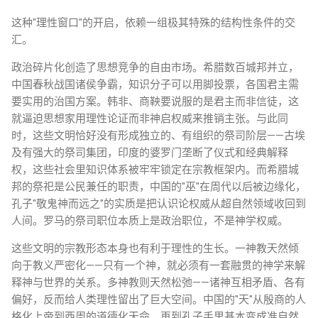
这种"理性窗口"的开启，依赖一组极其特殊的结构性条件的交
汇。
政治碎片化创造了思想竞争的自由市场。希腊数百城邦并立，
中国春秋战国诸侯争霸，知识分子可以用脚投票，各国君主需
要实用的治国方案。韩非、商鞅要说服的是君主而非信徒，这
就逼迫思想家用理性论证而非神启权威来推销主张。与此同
时，这些文明恰好没有形成独立的、有组织的祭司阶层——古埃
及有强大的祭司集团，印度的婆罗门垄断了仪式和经典解释
权，这些社会里知识体系被牢牢锁定在宗教框架内。而希腊城
邦的祭祀是公民兼任的职责，中国的"巫"在周代以后被边缘化，
孔子"敬鬼神而远之"的实质是把认识论权威从超自然领域收回到
人间。罗马的祭司职位本质上是政治职位，不是神学权威。
这些文明的宗教形态本身也有利于理性的生长。一神教天然倾
向于教义严密化——只有一个神，就必须有一套融贯的神学来解
释神与世界的关系。多神教则天然松弛——诸神互相矛盾、各有
偏好，反而给人类理性留出了巨大空间。中国的"天"从殷商的人
格化上帝到西周的道德化天命，再到孔子手里基本变成准自然