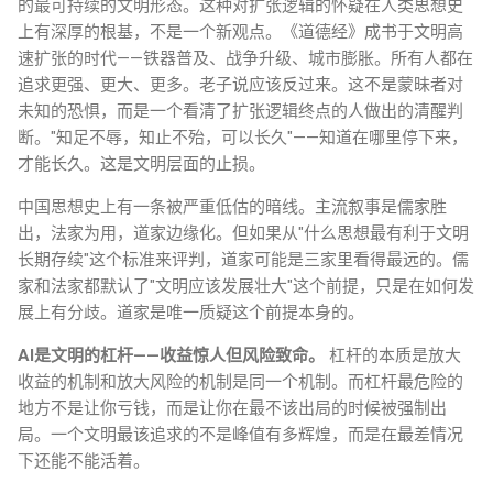
的最可持续的文明形态。这种对扩张逻辑的怀疑在人类思想史
上有深厚的根基，不是一个新观点。《道德经》成书于文明高
速扩张的时代——铁器普及、战争升级、城市膨胀。所有人都在
追求更强、更大、更多。老子说应该反过来。这不是蒙昧者对
未知的恐惧，而是一个看清了扩张逻辑终点的人做出的清醒判
断。"知足不辱，知止不殆，可以长久"——知道在哪里停下来，
才能长久。这是文明层面的止损。
中国思想史上有一条被严重低估的暗线。主流叙事是儒家胜
出，法家为用，道家边缘化。但如果从"什么思想最有利于文明
长期存续"这个标准来评判，道家可能是三家里看得最远的。儒
家和法家都默认了"文明应该发展壮大"这个前提，只是在如何发
展上有分歧。道家是唯一质疑这个前提本身的。
AI是文明的杠杆——收益惊人但风险致命。
杠杆的本质是放大
收益的机制和放大风险的机制是同一个机制。而杠杆最危险的
地方不是让你亏钱，而是让你在最不该出局的时候被强制出
局。一个文明最该追求的不是峰值有多辉煌，而是在最差情况
下还能不能活着。