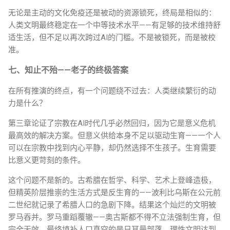
无论是主动的文化免疫还是被动的资源锁死，终局是相似的：
人类文明最终稳定在一个中等技术水平——有足够的技术维持舒
适生活，但不足以再次跨过AI的门槛。不是被锁死，而是被校
准。
七、知止不殆——老子的终极答案
在所有推演的终点，有一个问题绕不过去：人类继续繁衍的动
力是什么？
第三章论证了宗教在AI时代几乎必然回归，因为它是意义危机
最高效的解决方案。但意义供给本身不足以驱动生育——一个人
可以在宗教中找到内心平静，却仍然选择不生孩子。生育需要
比意义更苛刻的条件。
这个问题不是新的。古希腊在哲学、科学、艺术上登峰造极，
但精英阶层推崇的生活方式是反生育的——波利比乌斯在公元前
二世纪就记录了希腊人口的急剧下降。结果这个灿烂的文明被
罗马吞并。罗马重蹈覆辙——奥古斯都不得不立法强制生育，但
完全无效，最终填补人口真空的是日耳曼部落。理性文明达到