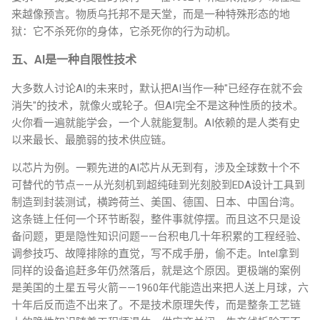
来越像预言。物质乌托邦不是天堂，而是一种特殊形态的地
狱：它不杀死你的身体，它杀死你的行为动机。
五、AI是一种自限性技术
大多数人讨论AI的未来时，默认把AI当作一种"已经存在就不会
消失"的技术，就像火或轮子。但AI完全不是这种性质的技术。
火你看一遍就能学会，一个人就能复制。AI依赖的是人类有史
以来最长、最脆弱的技术供应链。
以芯片为例。一颗先进的AI芯片从无到有，涉及全球数十个不
可替代的节点——从光刻机到超纯硅到光刻胶到EDA设计工具到
制造到封装测试，横跨荷兰、美国、德国、日本、中国台湾。
这条链上任何一个环节断裂，整件事就停摆。而且这不只是设
备问题，更是隐性知识问题——台积电几十年积累的工程经验、
调参技巧、故障排除的直觉，写不成手册，偷不走。Intel拿到
同样的设备追赶多年仍然落后，就是这个原因。更极端的案例
是美国的土星五号火箭——1960年代能造出来把人送上月球，六
十年后反而造不出来了。不是技术原理失传，而是整条工艺链