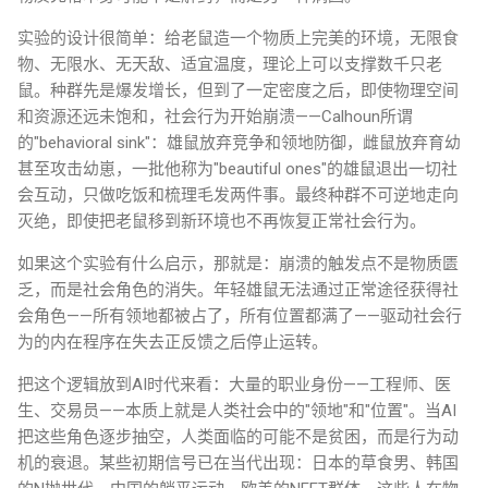
实验的设计很简单：给老鼠造一个物质上完美的环境，无限食
物、无限水、无天敌、适宜温度，理论上可以支撑数千只老
鼠。种群先是爆发增长，但到了一定密度之后，即使物理空间
和资源还远未饱和，社会行为开始崩溃——Calhoun所谓
的"behavioral sink"：雄鼠放弃竞争和领地防御，雌鼠放弃育幼
甚至攻击幼崽，一批他称为"beautiful ones"的雄鼠退出一切社
会互动，只做吃饭和梳理毛发两件事。最终种群不可逆地走向
灭绝，即使把老鼠移到新环境也不再恢复正常社会行为。
如果这个实验有什么启示，那就是：崩溃的触发点不是物质匮
乏，而是社会角色的消失。年轻雄鼠无法通过正常途径获得社
会角色——所有领地都被占了，所有位置都满了——驱动社会行
为的内在程序在失去正反馈之后停止运转。
把这个逻辑放到AI时代来看：大量的职业身份——工程师、医
生、交易员——本质上就是人类社会中的"领地"和"位置"。当AI
把这些角色逐步抽空，人类面临的可能不是贫困，而是行为动
机的衰退。某些初期信号已在当代出现：日本的草食男、韩国