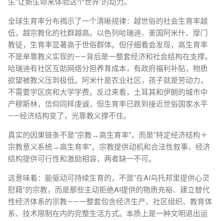
生"让新生命来体验这个世界"的动力。
全球生育率分布揭示了一个清晰规律：越世俗的社会生育率越
低，越宗教化的社群越高。以色列哈瑞迪、美国阿米什、摩门
教徒，生育率显著高于世俗群体。但仔细看会发现，高生育率
不是单靠教义实现的——背后是一整套经济和社会结构在支撑。
哈瑞迪有社区互助网络分担养育成本，有政府福利补贴，物质
欲望被教义压到极低。阿米什是农业社区，孩子就是劳动力，
不需要学区房和大学学费。反过来看，土耳其和伊朗的城市中
产穆斯林，信仰同样虔诚，但生育率已跌到接近世俗国家水平
——经济结构变了，光靠教义撑不住。
真实的因果链条不是"宗教→高生育率"，而是"特定经济结构＋
宗教意义系统→高生育率"。宗教提供动机和合法性叙事，经济
结构提供可行性和激励相容，两者缺一不可。
这意味着：能驱动可持续生育的，不是"在AI乌托邦里提供心灵
慰藉"的宗教，而是那些主动拒绝AI提供的物质充裕、建立替代
性经济体系的宗教——一整套包含经济生产、社区组织、教育体
系、技术限制在内的完整生活方式。本质上是一种文明退出运