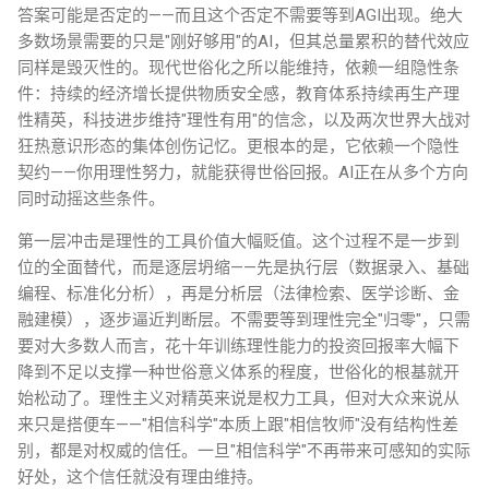
答案可能是否定的——而且这个否定不需要等到AGI出现。绝大
多数场景需要的只是"刚好够用"的AI，但其总量累积的替代效应
同样是毁灭性的。现代世俗化之所以能维持，依赖一组隐性条
件：持续的经济增长提供物质安全感，教育体系持续再生产理
性精英，科技进步维持"理性有用"的信念，以及两次世界大战对
狂热意识形态的集体创伤记忆。更根本的是，它依赖一个隐性
契约——你用理性努力，就能获得世俗回报。AI正在从多个方向
同时动摇这些条件。
第一层冲击是理性的工具价值大幅贬值。这个过程不是一步到
位的全面替代，而是逐层坍缩——先是执行层（数据录入、基础
编程、标准化分析），再是分析层（法律检索、医学诊断、金
融建模），逐步逼近判断层。不需要等到理性完全"归零"，只需
要对大多数人而言，花十年训练理性能力的投资回报率大幅下
降到不足以支撑一种世俗意义体系的程度，世俗化的根基就开
始松动了。理性主义对精英来说是权力工具，但对大众来说从
来只是搭便车——"相信科学"本质上跟"相信牧师"没有结构性差
别，都是对权威的信任。一旦"相信科学"不再带来可感知的实际
好处，这个信任就没有理由维持。