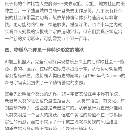
原子化的个体比古人更脆弱——失去家族、宗族、地方社区的缓
冲之后，一个独居城市白领一旦失去工作身份，几乎没有什么
旧的社会纽带需要切断，皈依某种信仰体系的速度可以非常
快。更可能的路径是：快速触发，缓慢深化。也许十年之内就
会看到大规模的宗教或准宗教运动兴起，但它们要真正塑造出
一种新的文明形态，可能需要五十到一百年。
四、物质乌托邦是一种特殊形态的地狱
AI加上机器人，完全有可能实现物质意义上的后稀缺社会——能
源、食物、医疗、住房的边际成本趋近于零。从任何可衡量的
客观指标来看，这将是人类历史的巅峰。但1960年代Calhoun的
25号宇宙实验提供了一个值得警惕的参照。
需要先说明这个类比的边界。25号宇宙实验在学术界有争议，
老鼠与人类的社会复杂度差距巨大——人类有语言、有文化、有
制度创新能力，这些都是老鼠没有的。从老鼠行为直接外推到
人类文明是一个巨大的跳跃。但这个实验的价值不在于提供确
定性的预测，而在于揭示了一个被主流叙事忽视的风险维度：
物质充裕本身可能不是解药，而是另一种病因。