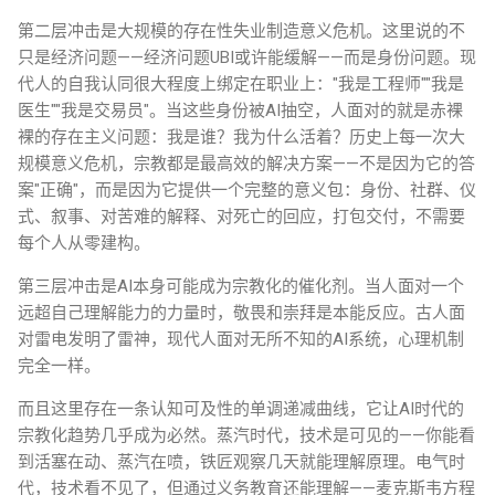
第二层冲击是大规模的存在性失业制造意义危机。这里说的不
只是经济问题——经济问题UBI或许能缓解——而是身份问题。现
代人的自我认同很大程度上绑定在职业上："我是工程师""我是
医生""我是交易员"。当这些身份被AI抽空，人面对的就是赤裸
裸的存在主义问题：我是谁？我为什么活着？历史上每一次大
规模意义危机，宗教都是最高效的解决方案——不是因为它的答
案"正确"，而是因为它提供一个完整的意义包：身份、社群、仪
式、叙事、对苦难的解释、对死亡的回应，打包交付，不需要
每个人从零建构。
第三层冲击是AI本身可能成为宗教化的催化剂。当人面对一个
远超自己理解能力的力量时，敬畏和崇拜是本能反应。古人面
对雷电发明了雷神，现代人面对无所不知的AI系统，心理机制
完全一样。
而且这里存在一条认知可及性的单调递减曲线，它让AI时代的
宗教化趋势几乎成为必然。蒸汽时代，技术是可见的——你能看
到活塞在动、蒸汽在喷，铁匠观察几天就能理解原理。电气时
代，技术看不见了，但通过义务教育还能理解——麦克斯韦方程