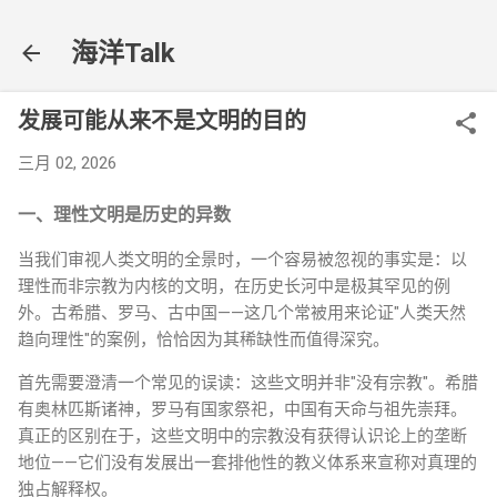
跳至主要内容
海洋Talk
发展可能从来不是文明的目的
三月 02, 2026
一、理性文明是历史的异数
当我们审视人类文明的全景时，一个容易被忽视的事实是：以
理性而非宗教为内核的文明，在历史长河中是极其罕见的例
外。古希腊、罗马、古中国——这几个常被用来论证"人类天然
趋向理性"的案例，恰恰因为其稀缺性而值得深究。
首先需要澄清一个常见的误读：这些文明并非"没有宗教"。希腊
有奥林匹斯诸神，罗马有国家祭祀，中国有天命与祖先崇拜。
真正的区别在于，这些文明中的宗教没有获得认识论上的垄断
地位——它们没有发展出一套排他性的教义体系来宣称对真理的
独占解释权。