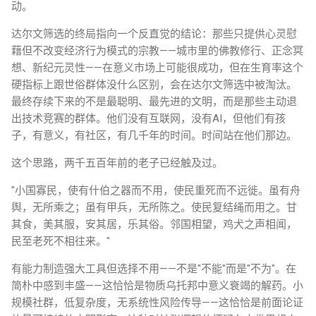
动。
达尔文筛选的终局指向一个反直觉的结论：那些只提供心灵慰
藉但不改变经济行为模式的宗教——城市里的佛教修行、正念冥
想、新纪元灵性——在意义市场上可能很成功，但在生育率这个
硬指标上跟世俗群体没什么区别，会在达尔文筛选中被淘汰。
最终存续下来的不是最聪明、最先进的文明，而是那些主动退
出技术竞赛的群体。他们没有互联网，没有AI，但他们有孩
子，有意义，有社区，有几千年的时间。时间站在他们那边。
这个思路，两千五百年前的老子已经触及过。
"小国寡民，使有什伯之器而不用，使民重死而不远徙。虽有舟
舆，无所乘之；虽有甲兵，无所陈之。使民复结绳而用之。甘
其食，美其服，安其居，乐其俗。邻国相望，鸡犬之声相闻，
民至老死不相往来。"
有能力制造强大工具但选择不用——不是"不能"而是"不为"。在
简朴中感到丰盛——这恰恰是物质乌托邦中意义衰竭的解药。小
规模社群，低复杂度，无系统性风险传导——这恰恰是前面论证