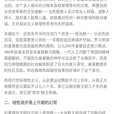
法则，这个去人格化的过程本身就是理性化的过程。再叠加商
业贸易带来的文化接触——当希腊商人见过埃及人拜猫、波斯人
拜火、腓尼基人献祭儿童，就很难对任何一种宗教保持绝对虔
诚。文化相对主义是理性思考的天然温床。
关键在于：这些条件中的任何几个改变——政治统一、社会危机
加深、底层需要意义供给——宗教就会回来填补空缺。罗马帝国
的基督教化就是最经典的案例。公元300年基督徒还是少数派，
380年狄奥多西宣布基督教为国教，一代人之内整个帝国的精神
面貌翻转。不是因为基督教的神学论证击败了古典哲学，而是
因为帝国晚期的社会解体制造了巨大的意义真空，基督教提供
的社区互助、死后救赎和超越性叙事恰好填补了这个真空。
而现代世俗理性主义，从启蒙运动算起不过三百年，从真正大
规模世俗化算起不过七八十年。拿它去跟宗教文明几千年的基
本盘比，说它是"常态"缺乏依据。
二、线性进步是上升期的幻觉
如果理性文明在空间上是异数——大多数文明选择了宗教内核