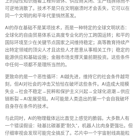
上的隐性知识随着工程师退休、供应商关闭、生产线拆除而不
可逆地消散了。技术不是只在文明崩溃时才会丢失，它可以在
同一个文明的和平年代里悄然蒸发。
AI的存在基础不是某项技术，而是一种特定的全球文明状态：
全球化的自由贸易体系让高度专业化的分工跨国运转；和平的
国际环境至少在关键节点国家之间维持稳定；高等教育持续产
出特定领域的顶尖人才且这些人才愿意从事相关工作；稳定的
能源供应和基础设施；金融市场支撑天量前期投资。这些条件
中任何一项都不是理所当然的。
更致命的是一个恶性循环：AI越先进，维持它的社会条件越苛
刻，但AI对社会的冲击又恰恰在破坏这些条件。AI造成大规模
失业→社会不稳定→民粹和保护主义兴起→全球化退潮→供应
链断裂→AI发展受阻。AI可能是人类造出的第一个会自我破坏
自身存在条件的技术。
与此同时，AI的物理载体远比直觉上感觉的脆弱。大多数人有
一个错误假设：硅基比碳基更"耐久"，机器人比肉身更强壮。但
仔细审视会发现可能完全搞反了。芯片中一个宇宙射线高能粒