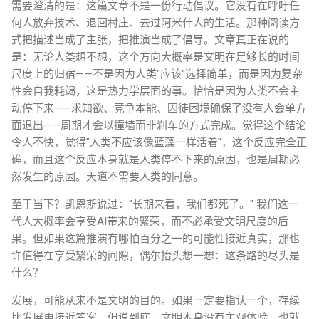
需要澄清的是：这篇文章不是一份行动倡议。它没有在呼吁任
何人放弃技术、退回村庄、去过阿米什人的生活。那种阅读方
式把描述当成了主张，把推演当成了倡导。文章真正在说的
是：无论人类想不想，这个方向大概率是文明在足够长的时间
尺度上的归宿——不是因为人类"应该"选择简单，而是因为复杂
性会自我耗竭，这是热力学层面的事。恰恰是因为人类不会主
动停下来——求知欲、竞争本能、囚徒困境确保了没有人会单方
面退出——周期才会以撞墙而非刹车的方式完成。觉得这个结论
令人不快，觉得"人类不应该像蓝藻一样活着"，这个反应完全正
确，而且这个反应本身就是人类停不下来的原因，也是周期必
然发生的原因。天道不需要人类的同意。
至于当下？凯恩斯说过："长期来看，我们都死了。" 我们这一
代人大概率会享受AI带来的繁荣，而不必承受文明尺度的后
果。但如果这篇推演有哪怕百分之一的可能性接近真实，那也
许值得在享受繁荣的间隙，偶尔抬头想一想：这条路的尽头是
什么？
发展，可能从来不是文明的目的。如果一定要指认一个，存续
比发展更接近答案。但说到底，文明本身没有主观体验，也就