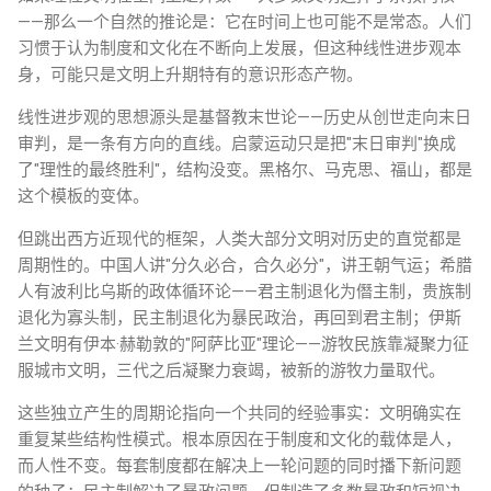
——那么一个自然的推论是：它在时间上也可能不是常态。人们
习惯于认为制度和文化在不断向上发展，但这种线性进步观本
身，可能只是文明上升期特有的意识形态产物。
线性进步观的思想源头是基督教末世论——历史从创世走向末日
审判，是一条有方向的直线。启蒙运动只是把"末日审判"换成
了"理性的最终胜利"，结构没变。黑格尔、马克思、福山，都是
这个模板的变体。
但跳出西方近现代的框架，人类大部分文明对历史的直觉都是
周期性的。中国人讲"分久必合，合久必分"，讲王朝气运；希腊
人有波利比乌斯的政体循环论——君主制退化为僭主制，贵族制
退化为寡头制，民主制退化为暴民政治，再回到君主制；伊斯
兰文明有伊本·赫勒敦的"阿萨比亚"理论——游牧民族靠凝聚力征
服城市文明，三代之后凝聚力衰竭，被新的游牧力量取代。
这些独立产生的周期论指向一个共同的经验事实：文明确实在
重复某些结构性模式。根本原因在于制度和文化的载体是人，
而人性不变。每套制度都在解决上一轮问题的同时播下新问题