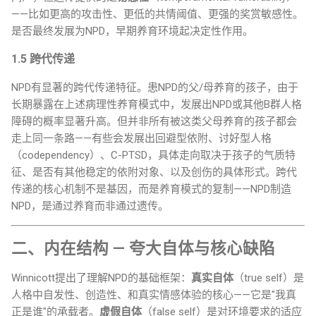
——比如更高的攻击性、更低的共情阈值、更强的奖赏敏感性。
是否最终发展为NPD，早期养育环境起决定性作用。
1.5 跨代传递
NPD有显著的跨代传递特征。患NPD的父/母养育的孩子，由于
长期暴露在上述病理性养育模式中，发展出NPD或其他B群人格
障碍的概率显著升高。但并非所有被这类父母养育的孩子都会
走上同一条路——有些会发展出回避型依附、讨好型人格
（codependency）、C-PTSD，具体走向取决于孩子的气质特
征、是否有其他稳定的依附对象、以及创伤的具体形式。跨代
传递的核心机制不是基因，而是养育模式的复制——NPD制造
NPD，是通过养育而非通过遗传。
二、内在结构 — 夸大自体与核心缺陷
Winnicott提出了理解NPD的基础框架：
真实自体
（true self）是
人格中自发性、创造性、和真实情感体验的核心——它是"我真
正是谁"的承载者。
虚假自体
（false self）是对环境要求的适应