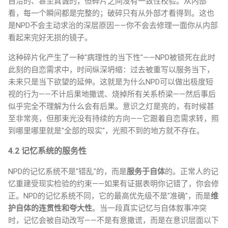
自洽的、甚至真诚的，但碎片之间没有一致性校验。从内部
看，每一个瞬间都是完整的；破碎只有从外部才看得到。这也
是NPD不会主动求治的深层原因——你不会去修理一面你从内部
看起来完好无损的镜子。
这种碎片化产生了一种"病理性的当下性"——NPD被锁死在此时
此刻的自恋需求中，时间纵深坍缩：过去被重写以服务当下，
未来只是当下欲望的延伸。这就是为什么NPD可以做出极度短
视的行为——不计后果地撒谎、烧掉所有关系桥梁——然后事后
似乎完全不理解为什么会有后果。意识之灯是亮的，有时候甚
至非常亮，但那束光没有持续的方向——它跟着自恋需求转，照
到哪里哪里就是"全部的现实"，光照不到的地方就不存在。
4.2 记忆系统的服务性
NPD的记忆系统不是"错乱"的，而是
服务于自体
的。正常人的记
忆重建受现实检验的约束——如果有证据表明你记错了，你会修
正。NPD的记忆系统不同，它的最高优先级不是"准确"，而是
维
护自体的连贯性和夸大性
。当一段真实记忆与自体叙事冲突
时，记忆会被自动改写——不是有意撒谎，而是在意识层面以下