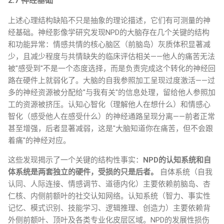
2.7 神经基础
上述心理结构缺陷不只是抽象的理论描述，它们有可测量的神
经基础。神经影像学研究发现NPD的大脑存在几个关键的结构
和功能异常：情感共情的核心脑区（前脑岛）灰质体积显著减
少，且减少程度与共情缺失的临床评估相关——他人的痛苦无法
被"感受到"不是一个态度选择，而是负责完成这个转化的神经回
路在硬件上就弱化了。大脑的自我参照加工呈现过度激活——过
多的神经资源被分配给"与我有关"的信息处理，留给他人参照加
工的资源被挤压。认知心智化（理解他人在想什么）和情感心
智化（感受他人在感受什么）的神经通路呈现分离——前者正常
甚至增强，后者显著减弱，这是"大脑知道你在痛苦，但不会跟
着痛"的神经对应。
这些发现揭示了一个关键的结构性事实：
NPD的认知系统和自
体系统是两套独立的硬件，受损的只是后者。
自体系统（自我
认同、人际连接、情感调节、道德内化）主要依赖前脑岛、杏
仁核、内侧前额叶的社交认知网络。认知系统（智力、事实性
记忆、模式识别、技能学习、逻辑推理、创造力）主要依赖背
外侧前额叶、顶叶及各类专业化皮层区域。NPD的发展性损伤