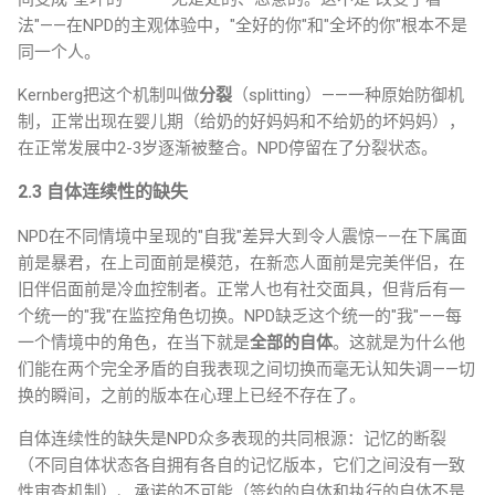
法"——在NPD的主观体验中，"全好的你"和"全坏的你"根本不是
同一个人。
Kernberg把这个机制叫做
分裂
（splitting）——一种原始防御机
制，正常出现在婴儿期（给奶的好妈妈和不给奶的坏妈妈），
在正常发展中2-3岁逐渐被整合。NPD停留在了分裂状态。
2.3 自体连续性的缺失
NPD在不同情境中呈现的"自我"差异大到令人震惊——在下属面
前是暴君，在上司面前是模范，在新恋人面前是完美伴侣，在
旧伴侣面前是冷血控制者。正常人也有社交面具，但背后有一
个统一的"我"在监控角色切换。NPD缺乏这个统一的"我"——每
一个情境中的角色，在当下就是
全部的自体
。这就是为什么他
们能在两个完全矛盾的自我表现之间切换而毫无认知失调——切
换的瞬间，之前的版本在心理上已经不存在了。
自体连续性的缺失是NPD众多表现的共同根源：记忆的断裂
（不同自体状态各自拥有各自的记忆版本，它们之间没有一致
性审查机制）、承诺的不可能（签约的自体和执行的自体不是