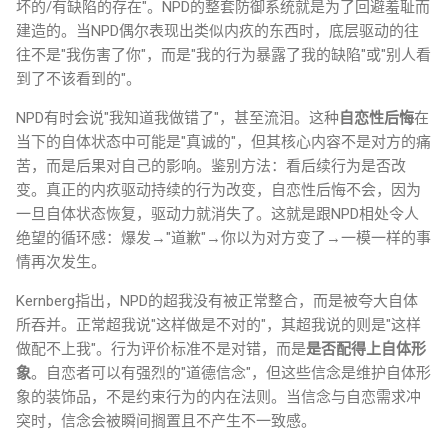
坏的/有缺陷的存在"。NPD的整套防御系统就是为了回避羞耻而
建造的。当NPD偶尔表现出类似内疚的东西时，底层驱动的往
往不是"我伤害了你"，而是"我的行为暴露了我的缺陷"或"别人看
到了不该看到的"。
NPD有时会说"我知道我做错了"，甚至流泪。这种
自恋性后悔
在
当下的自体状态中可能是"真诚的"，但其核心内容不是对方的痛
苦，而是后果对自己的影响。鉴别方法：看后续行为是否改
变。真正的内疚驱动持续的行为改变，自恋性后悔不会，因为
一旦自体状态恢复，驱动力就消失了。这就是跟NPD相处令人
绝望的循环感：爆发→"道歉"→你以为对方变了→一模一样的事
情再次发生。
Kernberg指出，NPD的超我没有被正常整合，而是被夸大自体
所吞并。正常超我说"这样做是不对的"，其超我说的则是"这样
做配不上我"。行为评价标准不是对错，而是
是否配得上自体形
象
。自恋者可以有强烈的"道德信念"，但这些信念是维护自体形
象的装饰品，不是约束行为的内在法则。当信念与自恋需求冲
突时，信念会被瞬间搁置且不产生不一致感。