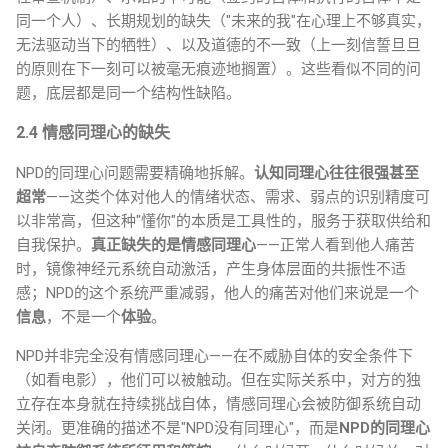
同一个人）、长期规划的缺失（"未来的我"在心理上不够真实，
无法驱动当下的牺牲）、以及道德的不一致（上一刻信誓旦旦
的原则在下一刻可以被毫无痕迹地搁置）。这些看似不同的问
题，底层都是同一个结构性缺陷。
2.4 情感同理心的缺失
NPD的同理心问题需要精确地拆解。
认知同理心往往很强甚至
超常
——这类个体对他人的情绪状态、需求、弱点的识别精度可
以非常高，但这种"懂你"的本质是工具性的，服务于获取供给和
自我保护。
真正缺失的是情感同理心
——正常人看到他人痛苦
时，镜像神经元系统自动激活，产生身体层面的共振性不适
感；NPD的这个系统严重减弱，他人的痛苦对他们来说是一个
信息
，不是一个
体验
。
NPD并非完全没有情感同理心——在不威胁自体的安全条件下
（如看电影），他们可以被触动。但在实际关系中，对方的独
立存在本身就在持续挑战自体，情感同理心会被防御系统自动
关闭。更准确的描述不是"NPD没有同理心"，而是
NPD的同理心