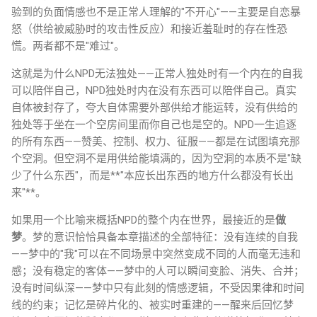
验到的负面情感也不是正常人理解的"不开心"——主要是自恋暴
怒（供给被威胁时的攻击性反应）和接近羞耻时的存在性恐
慌。两者都不是"难过"。
这就是为什么NPD无法独处——正常人独处时有一个内在的自我
可以陪伴自己，NPD独处时内在没有东西可以陪伴自己。真实
自体被封存了，夸大自体需要外部供给才能运转，没有供给的
独处等于坐在一个空房间里而你自己也是空的。NPD一生追逐
的所有东西——赞美、控制、权力、征服——都是在试图填充那
个空洞。但空洞不是用供给能填满的，因为空洞的本质不是"缺
少了什么东西"，而是**"本应长出东西的地方什么都没有长出
来"**。
如果用一个比喻来概括NPD的整个内在世界，最接近的是
做
梦
。梦的意识恰恰具备本章描述的全部特征：没有连续的自我
——梦中的"我"可以在不同场景中突然变成不同的人而毫无违和
感；没有稳定的客体——梦中的人可以瞬间变脸、消失、合并；
没有时间纵深——梦中只有此刻的情感逻辑，不受因果律和时间
线的约束；记忆是碎片化的、被实时重建的——醒来后回忆梦