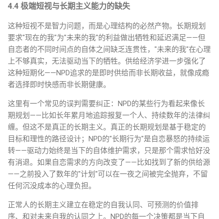
4.4 极端短视与长期主义能力的缺失
这种短视不是智力问题，而是心理结构的必然产物。长期规划
要求"现在的我"为"未来的我"的利益做出牺牲和延迟满足——但
自恋者的不同时间点的自体之间缺乏连贯性，"未来的我"在心理
上不够真实，无法驱动当下的牺牲。供给经济学进一步强化了
这种短期化——NPD追求的是即时供给而非长期收益，就像成瘾
者选择即时快感而非长期健康。
这里有一个常见的误判需要纠正：NPD的某些行为看起来像长
期规划——比如长年累月地追踪报复一个人、持续数年的法律纠
缠。但这不是真正的长期主义。真正的长期规划是基于稳定的
目标和理性的路径设计；NPD的"长期行为"是自恋暴怒的持续运
转——驱动力始终是当下的自体维护需求，只是那个需求恰好没
有消退。如果自恋需求的方向改变了——比如找到了新的供给源
——之前投入了数年的"计划"可以在一夜之间被完全抛弃，不留
任何沉没成本的心理负担。
正常人的长期主义建立在稳定的自我认同、可预测的价值排
序、和对未来自我的认同之上。NPD的每一个决策都是当下自