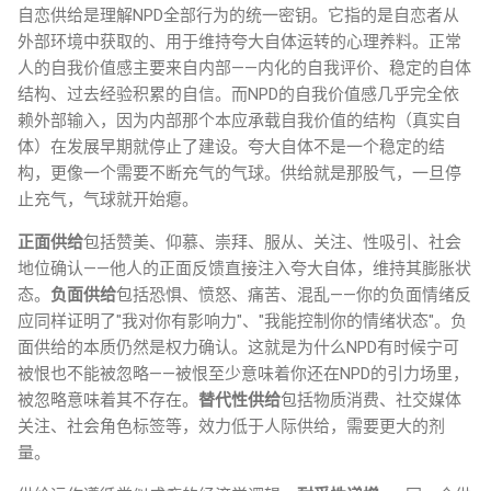
自恋供给是理解NPD全部行为的统一密钥。它指的是自恋者从
外部环境中获取的、用于维持夸大自体运转的心理养料。正常
人的自我价值感主要来自内部——内化的自我评价、稳定的自体
结构、过去经验积累的自信。而NPD的自我价值感几乎完全依
赖外部输入，因为内部那个本应承载自我价值的结构（真实自
体）在发展早期就停止了建设。夸大自体不是一个稳定的结
构，更像一个需要不断充气的气球。供给就是那股气，一旦停
止充气，气球就开始瘪。
正面供给
包括赞美、仰慕、崇拜、服从、关注、性吸引、社会
地位确认——他人的正面反馈直接注入夸大自体，维持其膨胀状
态。
负面供给
包括恐惧、愤怒、痛苦、混乱——你的负面情绪反
应同样证明了"我对你有影响力"、"我能控制你的情绪状态"。负
面供给的本质仍然是权力确认。这就是为什么NPD有时候宁可
被恨也不能被忽略——被恨至少意味着你还在NPD的引力场里，
被忽略意味着其不存在。
替代性供给
包括物质消费、社交媒体
关注、社会角色标签等，效力低于人际供给，需要更大的剂
量。