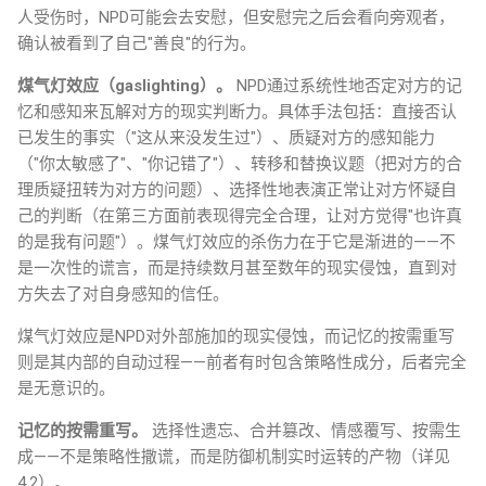
人受伤时，NPD可能会去安慰，但安慰完之后会看向旁观者，
确认被看到了自己"善良"的行为。
煤气灯效应（gaslighting）。
NPD通过系统性地否定对方的记
忆和感知来瓦解对方的现实判断力。具体手法包括：直接否认
已发生的事实（"这从来没发生过"）、质疑对方的感知能力
（"你太敏感了"、"你记错了"）、转移和替换议题（把对方的合
理质疑扭转为对方的问题）、选择性地表演正常让对方怀疑自
己的判断（在第三方面前表现得完全合理，让对方觉得"也许真
的是我有问题"）。煤气灯效应的杀伤力在于它是渐进的——不
是一次性的谎言，而是持续数月甚至数年的现实侵蚀，直到对
方失去了对自身感知的信任。
煤气灯效应是NPD对外部施加的现实侵蚀，而记忆的按需重写
则是其内部的自动过程——前者有时包含策略性成分，后者完全
是无意识的。
记忆的按需重写。
选择性遗忘、合并篡改、情感覆写、按需生
成——不是策略性撒谎，而是防御机制实时运转的产物（详见
4.2）。