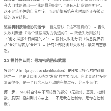
夸大自体的输出——"我是最称职的"、"没有人比我做得更好"。
这不是策略性的自我宣传，而是防御系统在实时加固正在被动
摇的融合结构。
这些机制按层级协同运作：
首先否认（"这不是真的"）→ 否认
失败则贬低（"这个证据是对方伪造的"）→ 贬低失败则投射
（"他才是那个有问题的人"）→ 投射失败则分裂（信息提供者
从"全好"翻转为"全坏"）→ 所有外部防御都失败时，触发自恋暴
怒。
3.3 投射性认同：最精密的防御武器
投射性认同（projective identification）是NPD最核心的防御机
制之一，也是让周围人感到"发疯"的主要原因。它比普通的投射
复杂得多，是一个包含人际互动的完整过程，分三步运作：
第一步，
NPD将自体中不可接受的部分（无能感、恶意、控制
欲、脆弱）投射到对方身上——"不是我在控制你，是你在控制
我"。