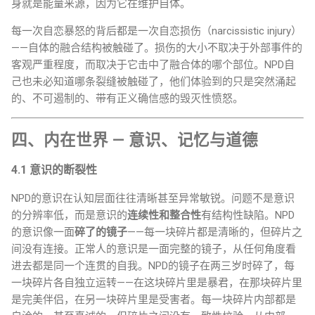
身就是能量来源，因为它在维护自体。
每一次自恋暴怒的背后都是一次自恋损伤（narcissistic injury）
——自体的融合结构被触碰了。损伤的大小不取决于外部事件的
客观严重程度，而取决于它击中了融合体的哪个部位。NPD自
己也未必知道哪条裂缝被触碰了，他们体验到的只是突然涌起
的、不可遏制的、带有正义确信感的毁灭性愤怒。
四、内在世界 — 意识、记忆与道德
4.1 意识的断裂性
NPD的意识在认知层面往往清晰甚至异常敏锐。问题不是意识
的分辨率低，而是意识的
连续性和整合性
有结构性缺陷。NPD
的意识像一面
碎了的镜子
——每一块碎片都是清晰的，但碎片之
间没有连接。正常人的意识是一面完整的镜子，从任何角度看
进去都是同一个连贯的自我。NPD的镜子在两三岁时碎了，每
一块碎片各自独立运转——在这块碎片里是暴君，在那块碎片里
是完美伴侣，在另一块碎片里是受害者。每一块碎片内部都是