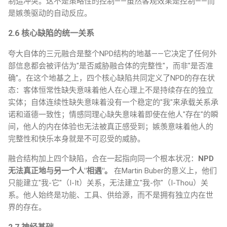
制造冲突。这不是策略性的控制——虽然客观效果是控制——而
是嫉羡驱动的自动反应。
2.6 核心缺陷的统一关系
夸大自体的三元融合是整个NPD结构的地基——它决定了任何外
部信息都会被评估为"是否威胁融合体的完整性"，而非"是否准
确"。在这个地基之上，四个核心缺陷共同定义了NPD的存在状
态：客体恒常性缺失意味着他人在心理上不是持续存在的独立
实体；自体连续性缺失意味着没有一个稳定的"我"来承载关系承
诺和道德一致性；情感同理心缺失意味着即使在他人"存在"的瞬
间，他人的内在体验也无法被真正感受到；嫉羡意味着他人的
完整性和快乐本身就是不可忍受的威胁。
融合结构加上四个缺陷，合在一起指向同一个根本状况：
NPD
无法真正地与另一个人"相遇"。
在Martin Buber的意义上，他们
只能建立"我-它"（I-It）关系，无法建立"我-你"（I-Thou）关
系。他人始终是功能、工具、供给源，而不是拥有独立内在世
界的存在。