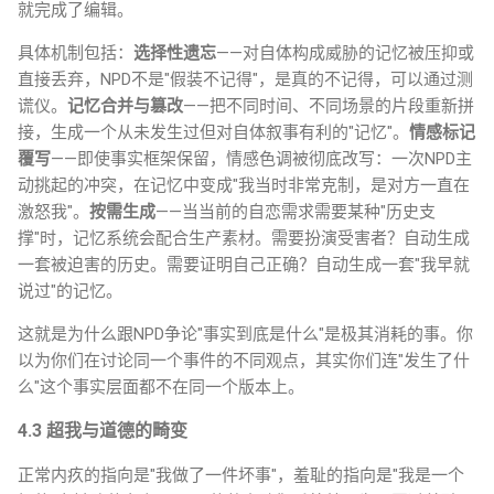
就完成了编辑。
具体机制包括：
选择性遗忘
——对自体构成威胁的记忆被压抑或
直接丢弃，NPD不是"假装不记得"，是真的不记得，可以通过测
谎仪。
记忆合并与篡改
——把不同时间、不同场景的片段重新拼
接，生成一个从未发生过但对自体叙事有利的"记忆"。
情感标记
覆写
——即使事实框架保留，情感色调被彻底改写：一次NPD主
动挑起的冲突，在记忆中变成"我当时非常克制，是对方一直在
激怒我"。
按需生成
——当当前的自恋需求需要某种"历史支
撑"时，记忆系统会配合生产素材。需要扮演受害者？自动生成
一套被迫害的历史。需要证明自己正确？自动生成一套"我早就
说过"的记忆。
这就是为什么跟NPD争论"事实到底是什么"是极其消耗的事。你
以为你们在讨论同一个事件的不同观点，其实你们连"发生了什
么"这个事实层面都不在同一个版本上。
4.3 超我与道德的畸变
正常内疚的指向是"我做了一件坏事"，羞耻的指向是"我是一个