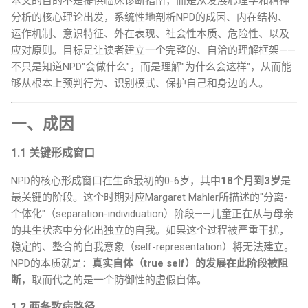
本文的目的不是提供临床诊断指南，而是从发展心理学和精神
分析的核心理论出发，系统性地剖析NPD的成因、内在结构、
运作机制、意识特征、外在表现、社会性本质、危险性、以及
应对原则。目标是让读者建立一个完整的、自洽的理解框架——
不只是知道NPD"会做什么"，而是理解"为什么会这样"，从而能
够从根本上预判行为、识别模式、保护自己和身边的人。
一、成因
1.1 关键形成窗口
NPD的核心形成窗口在生命最初的0-6岁，其中
18个月到3岁
是
最关键的阶段。这个时期对应Margaret Mahler所描述的"分离-
个体化"（separation-individuation）阶段——儿童正在从与母亲
的共生状态中分化出独立的自我。如果这个过程被严重干扰，
稳定的、整合的自我意象（self-representation）将无法建立。
NPD的本质就是：
真实自体（true self）的发展在此阶段被阻
断
，取而代之的是一个防御性的虚假自体。
1.2 两条致病路径