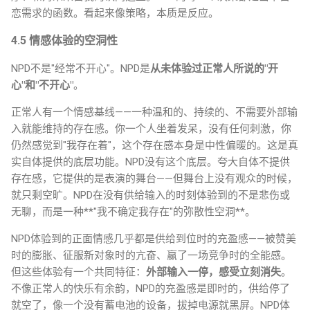
恋需求的函数。看起来像策略，本质是反应。
4.5 情感体验的空洞性
NPD不是"经常不开心"。NPD是
从未体验过正常人所说的"开
心"和"不开心"
。
正常人有一个情感基线——一种温和的、持续的、不需要外部输
入就能维持的存在感。你一个人坐着发呆，没有任何刺激，你
仍然感觉到"我存在着"，这个存在感本身是中性偏暖的。这是真
实自体提供的底层功能。NPD没有这个底层。夸大自体不提供
存在感，它提供的是表演的舞台——但舞台上没有观众的时候，
就只剩空旷。NPD在没有供给输入的时刻体验到的不是悲伤或
无聊，而是一种**"我不确定我存在"的弥散性空洞**。
NPD体验到的正面情感几乎都是供给到位时的充盈感——被赞美
时的膨胀、征服新对象时的亢奋、赢了一场竞争时的全能感。
但这些体验有一个共同特征：
外部输入一停，感受立刻消失
。
不像正常人的快乐有余韵，NPD的充盈感是即时的，供给停了
就空了，像一个没有蓄电池的设备，拔掉电源就黑屏。NPD体