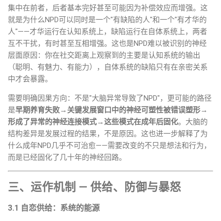
集中在前者，后者基本完好甚至可能因为补偿效应而增强。这
就是为什么NPD可以同时是一个"有缺陷的人"和一个"有才华的
人"——才华运行在认知系统上，缺陷运行在自体系统上，两者
互不干扰，有时甚至互相增强。这也是NPD难以被识别的神经
层面原因：你在社交距离上观察到的主要是认知系统的输出
（聪明、有魅力、有能力），自体系统的缺陷只有在亲密关系
中才会暴露。
需要明确因果方向：不是"大脑异常导致了NPD"，更可能的路径
是
早期养育失败→关键发展窗口中的神经可塑性被错误塑形→
形成了异常的神经连接模式→这些模式在成年后固化
。大脑的
结构差异是发展过程的结果，不是原因。这也进一步解释了为
什么成年NPD几乎不可治愈——需要改变的不只是想法和行为，
而是已经固化了几十年的神经回路。
三、运作机制 — 供给、防御与暴怒
3.1 自恋供给：系统的能源