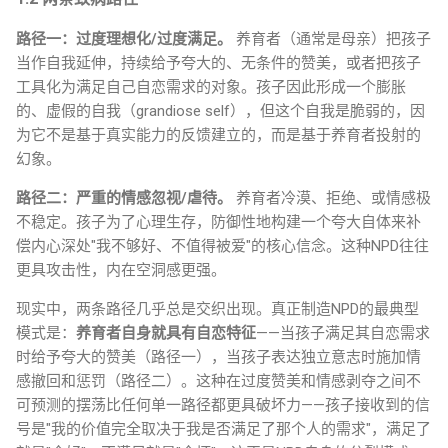
路径一：过度理想化/过度满足。
养育者（通常是母亲）把孩子
当作自我延伸，持续给予夸大的、无条件的赞美，或者把孩子
工具化为满足自己自恋需求的对象。孩子因此形成一个膨胀
的、虚假的自我（grandiose self），但这个自我是脆弱的，因
为它不是基于真实能力的反馈建立的，而是基于养育者投射的
幻象。
路径二：严重的情感忽视/虐待。
养育者冷漠、拒绝、或情感极
不稳定。孩子为了心理生存，防御性地构建一个夸大自体来补
偿内心深处"我不够好、不值得被爱"的核心信念。这种NPD往往
更具攻击性，内在空洞感更强。
现实中，两条路径几乎总是交织出现。真正制造NPD的最典型
模式是：
养育者自身就具有自恋特征
——当孩子满足其自恋需求
时给予夸大的赞美（路径一），当孩子表达独立意志时施加情
感撤回和惩罚（路径二）。这种在过度赞美和情感剥夺之间不
可预测的摆荡比任何单一路径都更具破坏力——孩子接收到的信
号是"我的价值完全取决于我是否满足了那个人的需求"，满足了