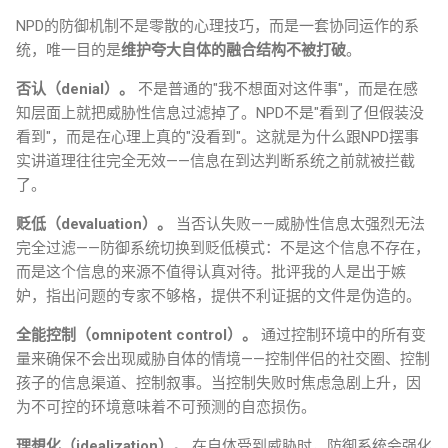
NPD的防御机制不是零散的心理技巧，而是一套协同运作的系
统，唯一目的是
维护夸大自体的融合结构不被打破
。
否认（denial）。
不是普通的"我不想面对这件事"，而是在感
知层面上就把威胁性信息过滤掉了。NPD不是"看到了但假装没
看到"，而是在心理上真的"没看到"。这就是为什么跟NPD摆事
实讲道理往往完全无效——信息在到达判断系统之前就被拦截
了。
贬低（devaluation）。
当否认失败——威胁性信息太强烈无法
完全过滤——防御系统切换到贬低模式：不是这个信息不存在，
而是这个信息的来源不值得认真对待。批评我的人是出于嫉
妒，指出问题的专家不够格，提供不利证据的文件是伪造的。
全能控制（omnipotent control）。
通过控制环境中的所有变
量来确保不会出现威胁自体的情境——控制伴侣的社交圈、控制
孩子的信息渠道、控制叙事。当控制失败时焦虑急剧上升，因
为不可控的环境意味着不可预测的自恋损伤。
理想化（idealization）。
在自体受到威胁时，防御系统会强化