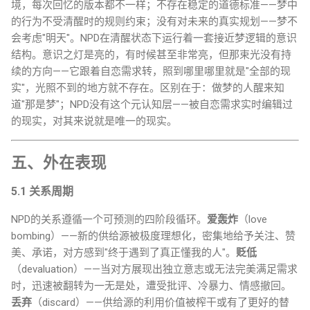
境，每次回忆的版本都不一样；不存在稳定的道德标准——梦中
的行为不受清醒时的规则约束；没有对未来的真实规划——梦不
会考虑"明天"。NPD在清醒状态下运行着一套接近梦逻辑的意识
结构。意识之灯是亮的，有时候甚至非常亮，但那束光没有持
续的方向——它跟着自恋需求转，照到哪里哪里就是"全部的现
实"，光照不到的地方就不存在。区别在于：做梦的人醒来知
道"那是梦"；NPD没有这个元认知层——被自恋需求实时编辑过
的现实，对其来说就是唯一的现实。
五、外在表现
5.1 关系周期
NPD的关系遵循一个可预测的四阶段循环。
爱轰炸
（love
bombing）——新的供给源被极度理想化，密集地给予关注、赞
美、承诺，对方感到"终于遇到了真正懂我的人"。
贬低
（devaluation）——当对方展现出独立意志或无法完美满足需求
时，迅速被翻转为一无是处，遭受批评、冷暴力、情感撤回。
丢弃
（discard）——供给源的利用价值被榨干或有了更好的替