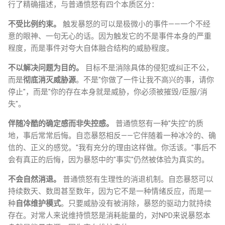
行了精确描述，与普通愤怒有四个本质区分：
不受比例约束。
触发暴怒的可以是极微小的事件——一个不经
意的眼神、一句无心的话。因为触发它的不是事件本身的严重
程度，而是事件对夸大自体融合结构的威胁程度。
不以解决问题为目的。
目标不是消除具体的侵犯或纠正不公，
而是
彻底消灭威胁源
。不是"你做了一件让我不高兴的事，请你
停止"，而是"你的存在本身就是威胁，你必须被摧毁/臣服/消
失"。
伴随冷酷的确定感而非失控感。
普通愤怒有一种"失控"的质
地，事后常常后悔。自恋暴怒相反——它伴随着一种冰冷的、确
信的、正义的感觉。"我有充分的理由这样做。你活该。"事后不
会有真正的后悔，因为暴怒中的"事实"仍然被体验为真实的。
不会自然消退。
普通愤怒有生理性的消退机制。自恋暴怒可以
持续数天、数周甚至数年，因为它不是一种情绪反应，而是一
种
自体维护模式
。只要威胁没有被消除，暴怒的驱动力就持续
存在。对常人来说维持愤怒是消耗能量的，对NPD来说暴怒本