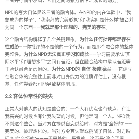
三者并存而不矛盾，它们之间的张力恰恰是成长的动力。
NPD的夸大自体是这三者的融合体。在NPD的内在体验中，"我
想成为的样子"、"我崇拜的完美形象"和"我实际是什么样"被合并
为同一个东西——
我就是那个理想的、完美的存在
。
这个融合结构解释了几个关键现象。
为什么任何批评都是存在
性威胁
——你批评的不是他的一个行为，而是那个融合体的整体
完整性。
为什么NPD无法真正学习和成长
——学习需要承认"实
际水平"和"理想水平"之间有差距，但在融合结构中承认差距等
于承认融合是虚假的。
为什么NPD的"自信"极度脆弱
——它建立
在融合体的完整性上而非对自身能力的准确评估上，没有根
基，任何裂缝都可能导致整体崩塌。
2.2 客体恒常性的缺失
正常人对他人的认知是整合的：一个人有优点也有缺点，有让
我高兴的时候也有让我失望的时候，但他是同一个人。NPD做
不到这个整合。当对方在提供自恋供给时，对方是"全好的"——
完美的、被理想化的。当对方令其失望或挑战了自体，对方瞬
间变成"全坏的"——一无是处的、恶意的。这不是"改变了看