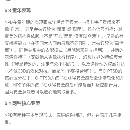
5.3 童年表现
NPD在童年期的表现跟成年后差异很大——很多特征看起来不
像"自恋"，甚至会被误读为"懂事"或"聪明"。核心信号包括：对
赞美的结构性依赖（不是"开心"而是"没有就崩溃"）、早熟的社
交操控能力（在不同大人面前展现不同面孔，常被误读为"高情
商"）、同伴关系中的支配模式（用施恩来建立控制）、共情的
表演性特征（安慰他人更像执行程序）、幻想世界的持续夸大
性（"我是特殊的、注定与众不同的"）、以及选择性的权威对抗
（不像ODD的泛化对抗，而是"你不够格管我"）。与C-PTSD的
核心区分在于：C-PTSD的孩子在获得安全感后会逐渐软化和开
放，NPD前体的孩子在获得安全感后可能反而升级控制行为，
因为安全意味着可以放心地索取更多。
5.4 两种核心亚型
NPD有两种基本呈现形式，底层结构相同，但外在表现几乎相
反。