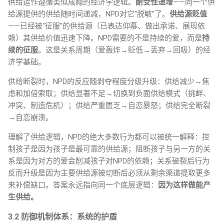
供给运作遵循类似成瘾的经济学逻辑。
耐受性递增
——同一个供
给源提供的供给随时间递减，NPD对它"脱敏"了。
供给源贬值
——已经被"征服"的供给源（已表达仰慕、做出承诺、展现依
赖）其供给价值迅速下降。NPD需要的不是持续的爱，而是
持
续的征服
。这是关系周期（爱轰炸→贬低→丢弃→回吸）的经
济学基础。
供给断裂时，NPD的反应随剥夺程度分级升级：供给减少→焦
虑和加倍索取；供给显著不足→切换到负面供给模式（挑衅、
冲突、制造危机）；供给严重匮乏→自恋暴怒；供给完全断裂
→自恋崩溃。
理解了供给逻辑，NPD的绝大多数行为都可以被统一解释：控
制孩子是因为孩子是最可靠的供给源；阻断孩子与另一方的关
系是因为对方的爱会削减孩子对NPD的依赖；关系破裂后行为
反而升级是因为主要供给源被切断后必须从剩余渠道提取更多
来补偿缺口。答案永远指向同一个底层逻辑：
因为这样做能产
生供给。
3.2 防御机制体系：系统的护盾