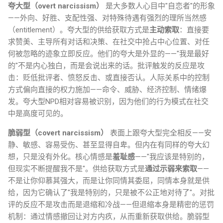
夸大型（overt narcissism）
是大多数人心目中"自恋者"的形象
——外向、好胜、支配性强、对特殊待遇有强烈的理所当然感
（entitlement）。夸大型的供给获取方式是
主动索取
：直接要
求赞美、主导所有对话和决策、在社交中抢占中心位置、对任
何被忽略的迹象立即反应。他们的夸大是外显的——"我是最好
的"不是内心独白，而是会说出来的话。批评触发的反应是攻
击：贬低批评者、愤怒反击、或直接否认。人际关系中的控制
方式偏向直接的权力施加——命令、威胁、经济控制、情绪爆
发。夸大型NPD相对容易被识别，因为他们的行为模式在社交
中是高度可见的。
脆弱型（covert narcissism）
表面上跟夸大型完全相反——安
静、敏感、容易受伤、甚至显得自卑。但内在有同样的夸大幻
想，只是没有外化。核心情感是
羞耻感
——"我应该是特别的，
但现实不断提醒我不是"。供给获取方式是
通过示弱来索取
——
不是让你仰慕其强大，而是让你同情其委屈，同情本身就是供
给，因为它确认了"我是特别的，只是被不公正地对待了"。对批
评的反应不是攻击而是退缩和冷战——但退缩本身是精密的惩罚
机制：通过情感撤回让对方内疚，从而重新获取供给。脆弱型