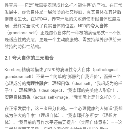
性壳层——它是"我需要表现成什么样才能生存"的产物。在正常
发展中，虚假自体是一层薄薄的社交界面，真实自体在其背后
健康地生长。在NPD中，养育环境的失败迫使虚假自体过度发
展，最终完全取代了真实自体的位置。NPD的
夸大自体
（grandiose self）正是虚假自体的一种极端病理形式——不仅
是适应性的壳层，更是一个主动膨胀的、需要持续外部供给来
维持的防御性结构。
2.1 夸大自体的三元融合
Kernberg精确地描述了NPD的病理性夸大自体（pathological
grandiose self）不是一个简单的"膨胀的自我评价"，而是三个
心理成分的
病理性融合
：
理想自体
（ideal self，"我想成为的样
子"）、
理想客体
（ideal object，"我崇拜的完美他人形象"）、
实际自体意象
（actual self-image，"我实际上是什么样的"）。
在正常发展中，这三者是分化的。一个心理健康的人知道"我想
成为伟大的作家"（理想自体）、"我崇拜托尔斯泰"（理想客
体）、"我目前的写作水平还需要提升"（实际自体意象）——这