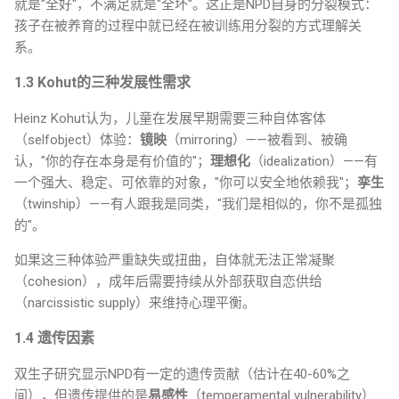
就是"全好"，不满足就是"全坏"。这正是NPD自身的分裂模式：
孩子在被养育的过程中就已经在被训练用分裂的方式理解关
系。
1.3 Kohut的三种发展性需求
Heinz Kohut认为，儿童在发展早期需要三种自体客体
（selfobject）体验：
镜映
（mirroring）——被看到、被确
认，"你的存在本身是有价值的"；
理想化
（idealization）——有
一个强大、稳定、可依靠的对象，"你可以安全地依赖我"；
孪生
（twinship）——有人跟我是同类，"我们是相似的，你不是孤独
的"。
如果这三种体验严重缺失或扭曲，自体就无法正常凝聚
（cohesion），成年后需要持续从外部获取自恋供给
（narcissistic supply）来维持心理平衡。
1.4 遗传因素
双生子研究显示NPD有一定的遗传贡献（估计在40-60%之
间），但遗传提供的是
易感性
（temperamental vulnerability）