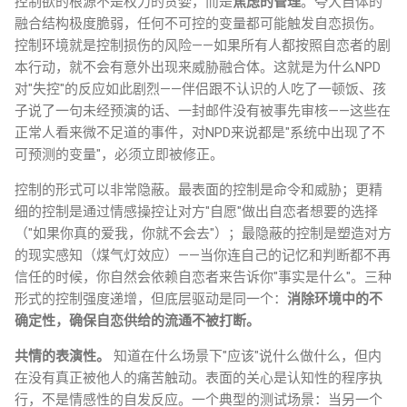
控制欲的根源不是权力的贪婪，而是
焦虑的管理
。夸大自体的
融合结构极度脆弱，任何不可控的变量都可能触发自恋损伤。
控制环境就是控制损伤的风险——如果所有人都按照自恋者的剧
本行动，就不会有意外出现来威胁融合体。这就是为什么NPD
对"失控"的反应如此剧烈——伴侣跟不认识的人吃了一顿饭、孩
子说了一句未经预演的话、一封邮件没有被事先审核——这些在
正常人看来微不足道的事件，对NPD来说都是"系统中出现了不
可预测的变量"，必须立即被修正。
控制的形式可以非常隐蔽。最表面的控制是命令和威胁；更精
细的控制是通过情感操控让对方"自愿"做出自恋者想要的选择
（"如果你真的爱我，你就不会去"）；最隐蔽的控制是塑造对方
的现实感知（煤气灯效应）——当你连自己的记忆和判断都不再
信任的时候，你自然会依赖自恋者来告诉你"事实是什么"。三种
形式的控制强度递增，但底层驱动是同一个：
消除环境中的不
确定性，确保自恋供给的流通不被打断。
共情的表演性。
知道在什么场景下"应该"说什么做什么，但内
在没有真正被他人的痛苦触动。表面的关心是认知性的程序执
行，不是情感性的自发反应。一个典型的测试场景：当另一个