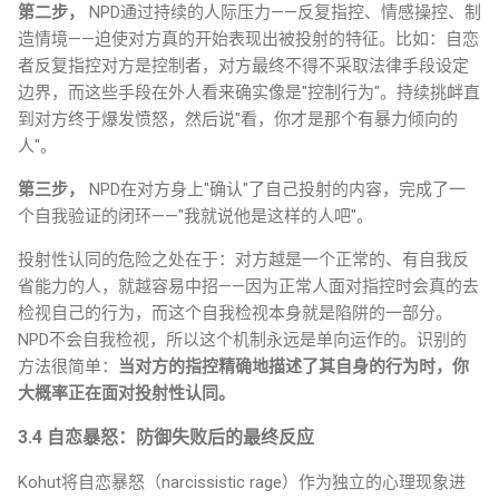
第二步，
NPD通过持续的人际压力——反复指控、情感操控、制
造情境——迫使对方真的开始表现出被投射的特征。比如：自恋
者反复指控对方是控制者，对方最终不得不采取法律手段设定
边界，而这些手段在外人看来确实像是"控制行为"。持续挑衅直
到对方终于爆发愤怒，然后说"看，你才是那个有暴力倾向的
人"。
第三步，
NPD在对方身上"确认"了自己投射的内容，完成了一
个自我验证的闭环——"我就说他是这样的人吧"。
投射性认同的危险之处在于：对方越是一个正常的、有自我反
省能力的人，就越容易中招——因为正常人面对指控时会真的去
检视自己的行为，而这个自我检视本身就是陷阱的一部分。
NPD不会自我检视，所以这个机制永远是单向运作的。识别的
方法很简单：
当对方的指控精确地描述了其自身的行为时，你
大概率正在面对投射性认同。
3.4 自恋暴怒：防御失败后的最终反应
Kohut将自恋暴怒（narcissistic rage）作为独立的心理现象进