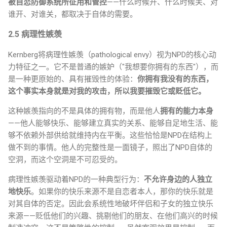
被自恋防御系统所征用和管控
——什么时候开、什么时候关、对
谁开、对谁关，都取决于自体的需要。
2.5 病理性嫉羡
Kernberg将病理性嫉羡（pathological envy）视为NPD的核心动
力特征之一。它不是普通的嫉妒（"我想要你拥有的东西"），而
是一种更原始的、具有摧毁性的体验：
你拥有我没有的东西，
这个事实本身就是对我的攻击，所以我要摧毁它或贬低它。
这种嫉羡指向的不是具体的拥有物，而是他人
拥有的能力本身
——他人能够快乐、能够建立真实的关系、能够自足地生活、能
够不依赖外部供给就维持内在平衡。这些恰恰是NPD在结构上
做不到的事情。他人的完整性是一面镜子，照出了NPD自体的
空洞，而这个空洞是不可忍受的。
病理性嫉羡驱动着NPD的一种典型行为：
不允许身边的人独立
地快乐
。如果你的快乐来源不是自恋者本人，那你的快乐就是
对其自体的否定。因此会系统性地破坏伴侣和子女的独立快乐
来源——贬低他们的兴趣、挑剔他们的朋友、在他们高兴的时候