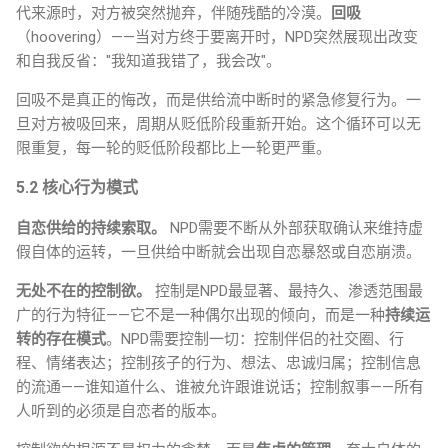
代来源时，对方被突然抛弃，伴随残酷的冷漠。
回吸
（hoovering）——当对方终于要离开时，NPD突然展现出改变
和自我反省："我知道我错了，我会改"。
回吸不是真正的悔改，而是供给流中断时的紧急修复行为。一
旦对方被吸回来，周期从贬低阶段重新开始。这个循环可以无
限重复，每一轮的贬低阶段都比上一轮更严重。
5.2 核心行为模式
自恋供给的持续索取。
NPD需要不断从外部获取确认来维持虚
假自体的运转，一旦供给中断就会出现自恋暴怒或自恋崩溃。
无处不在的控制欲。
控制是NPD最显著、最持久、渗透范围最
广的行为特征——它不是一种偶尔出现的倾向，而是一种
持续运
转的存在模式
。NPD需要控制一切：控制伴侣的社交圈、行
程、情绪表达；控制孩子的行为、想法、忠诚归属；控制信息
的流通——谁知道什么、谁被允许跟谁说话；控制叙事——所有
人听到的必须是自恋者的版本。